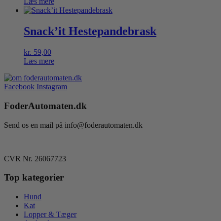
Læs mere
Snack’it Hestepandebrask
kr.
59,00
Læs mere
Facebook
Instagram
FoderAutomaten.dk
Send os en mail på info@foderautomaten.dk
CVR Nr. 26067723
Top kategorier
Hund
Kat
Lopper & Tæger