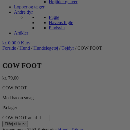
Højtider gnaver
Lopper og tæger
Andre dyr
Fugle
Havens fugle
Pindsvin
Artikler
kr.
0,00
0
Kurv
Forside
/
Hund
/
Hundelegetøj
/
Tøjdyr
/ COW FOOT
COW FOOT
kr.
79,00
COW FOOT
Med bacon smag.
På lager
COW FOOT antal
Tilføj til kurv
Varenummer
7553
Kategorier
Hund
,
Tøjdyr