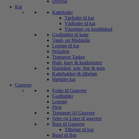
Diverse
Kat
Kattefoder
Tørfoder til kat
Vådfoder til kat
Vitaminer og kosttilskud
Godbidder til katte
Vand- og Madskåle
Legetøj til kat
Pelspleje
Transport Tasker
Hule, kurv & kradsetræer
Halsbånd, sele, line & tegn
Kattebakker & tilbehør
Højtider kat
Gnavere
Foder til Gnavere
Godbidder
Legetøj
Pleje
Transport Af Gnavere
Seler og Liner til gnavere
Bure til Gnavere
Tilbehør til bur
Bund til Bur