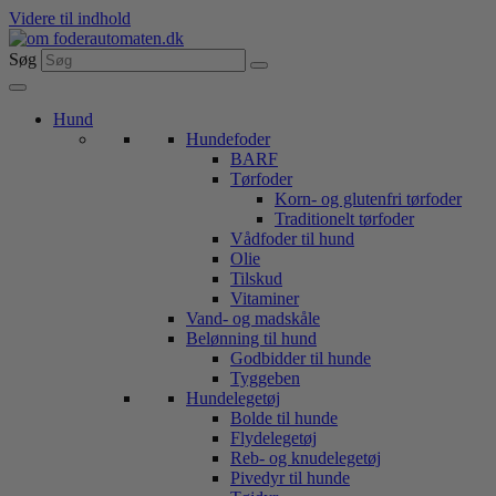
Videre til indhold
Søg
Hund
Hundefoder
BARF
Tørfoder
Korn- og glutenfri tørfoder
Traditionelt tørfoder
Vådfoder til hund
Olie
Tilskud
Vitaminer
Vand- og madskåle
Belønning til hund
Godbidder til hunde
Tyggeben
Hundelegetøj
Bolde til hunde
Flydelegetøj
Reb- og knudelegetøj
Pivedyr til hunde