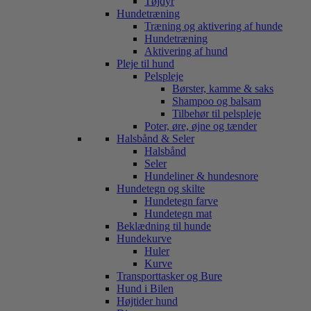
Tøjdyr
Hundetræning
Træning og aktivering af hunde
Hundetræning
Aktivering af hund
Pleje til hund
Pelspleje
Børster, kamme & saks
Shampoo og balsam
Tilbehør til pelspleje
Poter, øre, øjne og tænder
Halsbånd & Seler
Halsbånd
Seler
Hundeliner & hundesnore
Hundetegn og skilte
Hundetegn farve
Hundetegn mat
Beklædning til hunde
Hundekurve
Huler
Kurve
Transporttasker og Bure
Hund i Bilen
Højtider hund