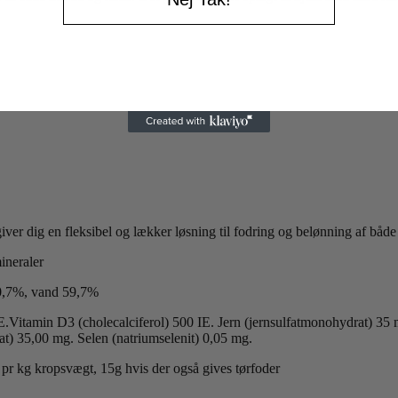
iver dig en fleksibel og lækker løsning til fodring og belønning af både
ineraler
 0,7%, vand 59,7%
IE.Vitamin D3 (cholecalciferol) 500 IE. Jern (jernsulfatmonohydrat) 3
) 35,00 mg. Selen (natriumselenit) 0,05 mg.
r kg kropsvægt, 15g hvis der også gives tørfoder