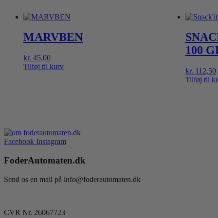
MARVBEN
SNAC
100 G
kr.
45,00
Tilføj til kurv
kr.
112,50
Tilføj til k
Facebook
Instagram
FoderAutomaten.dk
Send os en mail på info@foderautomaten.dk
CVR Nr. 26067723