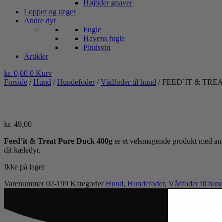
Højtider gnaver
Lopper og tæger
Andre dyr
Fugle
Havens fugle
Pindsvin
Artikler
kr.
0,00
0
Kurv
Forside
/
Hund
/
Hundefoder
/
Vådfoder til hund
/ FEED`IT & TRE
kr.
49,00
Feed’it & Treat Pure Duck 400g
er et velsmagende produkt med a
dit kæledyr.
Ikke på lager
Varenummer
02-199
Kategorier
Hund
,
Hundefoder
,
Vådfoder til hun