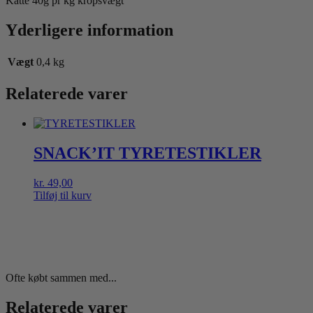
Katte 40g pr kg kropsvægt
Yderligere information
Vægt
0,4 kg
Relaterede varer
SNACK’IT TYRETESTIKLER
kr.
49,00
Tilføj til kurv
Ofte købt sammen med...
Relaterede varer