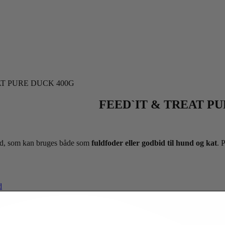
AT PURE DUCK 400G
FEED`IT & TREAT PU
nd, som kan bruges både som
fuldfoder eller godbid til hund og kat
. 
d