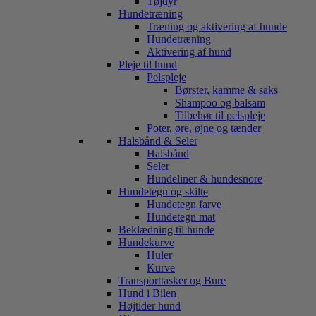
Tøjdyr
Hundetræning
Træning og aktivering af hunde
Hundetræning
Aktivering af hund
Pleje til hund
Pelspleje
Børster, kamme & saks
Shampoo og balsam
Tilbehør til pelspleje
Poter, øre, øjne og tænder
Halsbånd & Seler
Halsbånd
Seler
Hundeliner & hundesnore
Hundetegn og skilte
Hundetegn farve
Hundetegn mat
Beklædning til hunde
Hundekurve
Huler
Kurve
Transporttasker og Bure
Hund i Bilen
Højtider hund