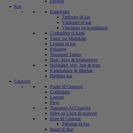
Diverse
Kat
Kattefoder
Tørfoder til kat
Vådfoder til kat
Vitaminer og kosttilskud
Godbidder til katte
Vand- og Madskåle
Legetøj til kat
Pelspleje
Transport Tasker
Hule, kurv & kradsetræer
Halsbånd, sele, line & tegn
Kattebakker & tilbehør
Højtider kat
Gnavere
Foder til Gnavere
Godbidder
Legetøj
Pleje
Transport Af Gnavere
Seler og Liner til gnavere
Bure til Gnavere
Tilbehør til bur
Bund til Bur