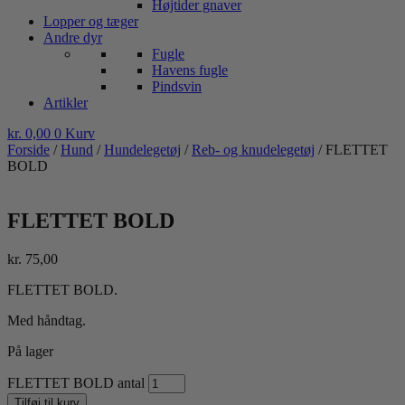
Højtider gnaver
Lopper og tæger
Andre dyr
Fugle
Havens fugle
Pindsvin
Artikler
kr.
0,00
0
Kurv
Forside
/
Hund
/
Hundelegetøj
/
Reb- og knudelegetøj
/ FLETTET
BOLD
FLETTET BOLD
kr.
75,00
FLETTET BOLD.
Med håndtag.
På lager
FLETTET BOLD antal
Tilføj til kurv