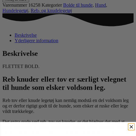
Varenummer
16258
Kategorier
Bolde til hunde
,
Hund
,
Hundelegetøj
,
Reb- og knudelegetøj
Beskrivelse
Yderligere information
Beskrivelse
FLETTET BOLD.
Reb knuder eller tov er særligt velegnet
til hunde som elsker voldsom leg.
Reb tov eller knude legetøj kan nemlig modstå en del voldsom leg
og er derfor rigtigt godt til de hunde, som elsker at ruske eller lege
vildt trækkelege.
Det extra gode ved reb, tov og knuder, er det hjælper det med at
rense tænderne og styrke tandkødet, de små snore kommer godt op
mellem tænderne og er med til at forebygge tandsten og dårlig ånde,