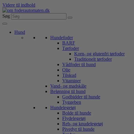
Videre til indhold
Søg
Hund
Hundefoder
BARF
Tørfoder
Korn- og glutenfri tørfoder
Traditionelt tørfoder
Vådfoder til hund
Olie
Tilskud
Vitaminer
Vand- og madskåle
Belønning til hund
Godbidder til hunde
Tyggeben
Hundelegetøj
Bolde til hunde
Flydelegetøj
Reb- og knudelegetøj
Pivedyr til hunde