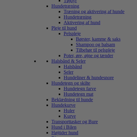
Tøjdyr
Hundetræning
Træning og aktivering af hunde
Hundetræning
Aktivering af hund
Pleje til hund
Pelspleje
Børster, kamme & saks
Shampoo og balsam
Tilbehør til pelspleje
Poter, øre, øjne og tænder
Halsbånd & Seler
Halsbånd
Seler
Hundeliner & hundesnore
Hundetegn og skilte
Hundetegn farve
Hundetegn mat
Beklædning til hunde
Hundekurve
Huler
Kurve
Transporttasker og Bure
Hund i Bilen
Højtider hund