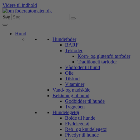
Videre til indhold
Søg
Hund
Hundefoder
BARF
Tørfoder
Korn- og glutenfri tørfoder
Traditionelt tørfoder
Vådfoder til hund
Olie
Tilskud
Vitaminer
Vand- og madskåle
Belønning til hund
Godbidder til hunde
Tyggeben
Hundelegetøj
Bolde til hunde
Flydelegetøj
Reb- og knudelegetøj
Pivedyr til hunde