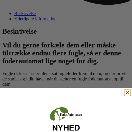
Beskrivelse
Yderligere information
Beskrivelse
Vil du gerne forkæle dem eller måske
tiltrække endnu flere fugle, så er denne
foderautomat lige noget for dig.
Fugle elsker når der bliver sat fuglefoder frem til dem, og derfor vil
de samle sig i din have, når du sætter en fugle foderautomat op til
dem.
Du skal blot fylde automaten, og så har fuglene et tag-selv-bord at
hygge sig med.
Automaten er pulverlakeret for ekstra holdbarhed.
Kan bruges til vildfuglefrø, nødder og solsikker.
Grå.
H 22 cm
NYHED
Ø 8 cm.