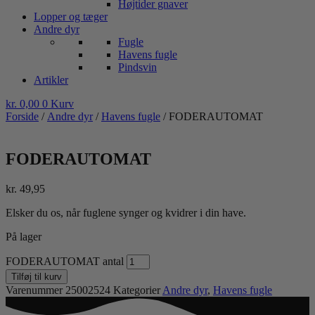
Højtider gnaver
Lopper og tæger
Andre dyr
Fugle
Havens fugle
Pindsvin
Artikler
kr.
0,00
0
Kurv
Forside
/
Andre dyr
/
Havens fugle
/ FODERAUTOMAT
FODERAUTOMAT
kr.
49,95
Elsker du os, når fuglene synger og kvidrer i din have.
På lager
FODERAUTOMAT antal
Tilføj til kurv
Varenummer
25002524
Kategorier
Andre dyr
,
Havens fugle