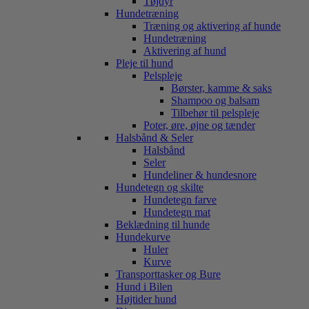
Tøjdyr
Hundetræning
Træning og aktivering af hunde
Hundetræning
Aktivering af hund
Pleje til hund
Pelspleje
Børster, kamme & saks
Shampoo og balsam
Tilbehør til pelspleje
Poter, øre, øjne og tænder
Halsbånd & Seler
Halsbånd
Seler
Hundeliner & hundesnore
Hundetegn og skilte
Hundetegn farve
Hundetegn mat
Beklædning til hunde
Hundekurve
Huler
Kurve
Transporttasker og Bure
Hund i Bilen
Højtider hund