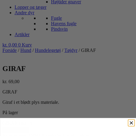
Højtider gnaver
Lopper og tæger
Andre dyr
Fugle
Havens fugle
Pindsvin
Artikler
kr.
0,00
0
Kurv
Forside
/
Hund
/
Hundelegetøj
/
Tøjdyr
/ GIRAF
GIRAF
kr.
69,00
GIRAF
Giraf i et blødt plys materiale.
På lager
GIRAF antal
Tilføj til kurv
Varenummer
15083
Kategorier
Hund
,
Tøjdyr