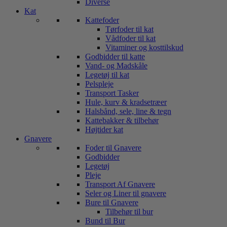
Diverse
Kat
Kattefoder
Tørfoder til kat
Vådfoder til kat
Vitaminer og kosttilskud
Godbidder til katte
Vand- og Madskåle
Legetøj til kat
Pelspleje
Transport Tasker
Hule, kurv & kradsetræer
Halsbånd, sele, line & tegn
Kattebakker & tilbehør
Højtider kat
Gnavere
Foder til Gnavere
Godbidder
Legetøj
Pleje
Transport Af Gnavere
Seler og Liner til gnavere
Bure til Gnavere
Tilbehør til bur
Bund til Bur