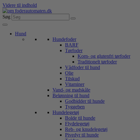
Videre til indhold
Søg
Hund
Hundefoder
BARF
Tørfoder
Korn- og glutenfri tørfoder
Traditionelt tørfoder
Vådfoder til hund
Olie
Tilskud
Vitaminer
Vand- og madskåle
Belønning til hund
Godbidder til hunde
Tyggeben
Hundelegetøj
Bolde til hunde
Flydelegetøj
Reb- og knudelegetøj
Pivedyr til hunde