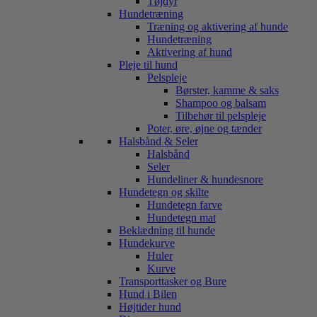
Tøjdyr
Hundetræning
Træning og aktivering af hunde
Hundetræning
Aktivering af hund
Pleje til hund
Pelspleje
Børster, kamme & saks
Shampoo og balsam
Tilbehør til pelspleje
Poter, øre, øjne og tænder
Halsbånd & Seler
Halsbånd
Seler
Hundeliner & hundesnore
Hundetegn og skilte
Hundetegn farve
Hundetegn mat
Beklædning til hunde
Hundekurve
Huler
Kurve
Transporttasker og Bure
Hund i Bilen
Højtider hund