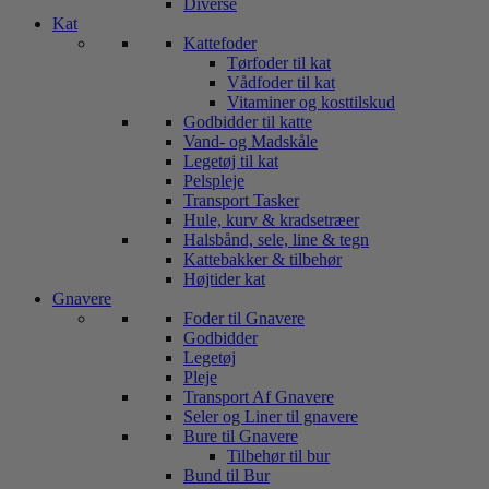
Diverse
Kat
Kattefoder
Tørfoder til kat
Vådfoder til kat
Vitaminer og kosttilskud
Godbidder til katte
Vand- og Madskåle
Legetøj til kat
Pelspleje
Transport Tasker
Hule, kurv & kradsetræer
Halsbånd, sele, line & tegn
Kattebakker & tilbehør
Højtider kat
Gnavere
Foder til Gnavere
Godbidder
Legetøj
Pleje
Transport Af Gnavere
Seler og Liner til gnavere
Bure til Gnavere
Tilbehør til bur
Bund til Bur