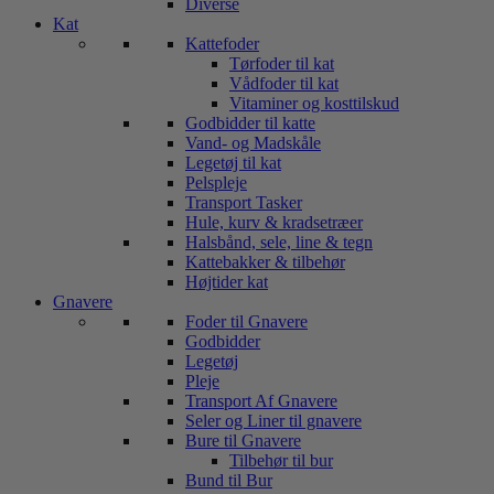
Diverse
Kat
Kattefoder
Tørfoder til kat
Vådfoder til kat
Vitaminer og kosttilskud
Godbidder til katte
Vand- og Madskåle
Legetøj til kat
Pelspleje
Transport Tasker
Hule, kurv & kradsetræer
Halsbånd, sele, line & tegn
Kattebakker & tilbehør
Højtider kat
Gnavere
Foder til Gnavere
Godbidder
Legetøj
Pleje
Transport Af Gnavere
Seler og Liner til gnavere
Bure til Gnavere
Tilbehør til bur
Bund til Bur