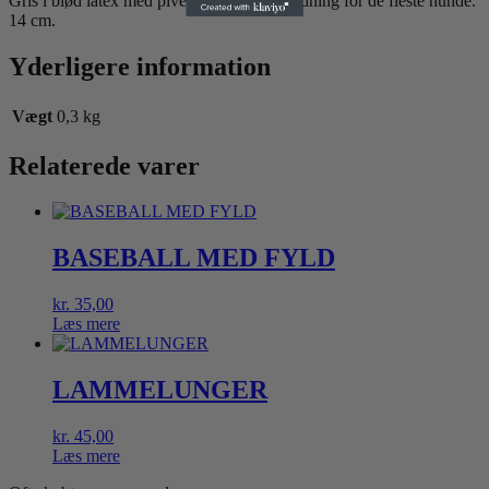
Gris i blød latex med pive lyd, til underholdning for de fleste hunde.
14 cm.
Yderligere information
Vægt
0,3 kg
Relaterede varer
BASEBALL MED FYLD
kr.
35,00
Læs mere
LAMMELUNGER
kr.
45,00
Læs mere