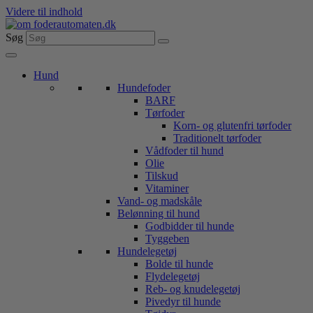
Videre til indhold
Søg
Hund
Hundefoder
BARF
Tørfoder
Korn- og glutenfri tørfoder
Traditionelt tørfoder
Vådfoder til hund
Olie
Tilskud
Vitaminer
Vand- og madskåle
Belønning til hund
Godbidder til hunde
Tyggeben
Hundelegetøj
Bolde til hunde
Flydelegetøj
Reb- og knudelegetøj
Pivedyr til hunde