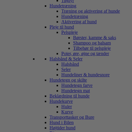
Tøjdyr
Hundetræning
Træning og aktivering af hunde
Hundetræning
Aktivering af hund
Pleje til hund
Pelspleje
Børster, kamme & saks
Shampoo og balsam
Tilbehør til pelspleje
Poter, øre, øjne og tænder
Halsbånd & Seler
Halsbånd
Seler
Hundeliner & hundesnore
Hundetegn og skilte
Hundetegn farve
Hundetegn mat
Beklædning til hunde
Hundekurve
Huler
Kurve
Transporttasker og Bure
Hund i Bilen
Højtider hund