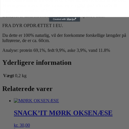
Hele Okse Luftrør
fra okse er en sprød og lækker snack til hunden.
Velsmagende snack til alle hunde, og et rigtigt godt alternativ til
tyggeben, absolut en af favoritterne blandt hunde.
Luftrøret er tandrensende, rig på protein og splintre ikke.
FRA DYR OPDRÆTTET I EU.
Da dette er 100% naturlig, vil der forekomme forskellige længder på
luftrørene, de er ca. 60cm.
Analyse: protein 69,1%, fedt 9,9%, aske 3,9%, vand 11.8%
Yderligere information
Vægt
0,2 kg
Relaterede varer
SNACK’IT MØRK OKSENÆSE
kr.
30,00