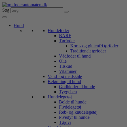
Videre
til
Søg
indhold
Hund
Hundefoder
BARF
Tørfoder
Korn- og glutenfri tørfoder
Traditionelt tørfoder
Vådfoder til hund
Olie
Tilskud
Vitaminer
Vand- og madskåle
Belønning til hund
Godbidder til hunde
Tyggeben
Hundelegetøj
Bolde til hunde
Flydelegetøj
Reb- og knudelegetøj
Pivedyr til hunde
Tøjdyr