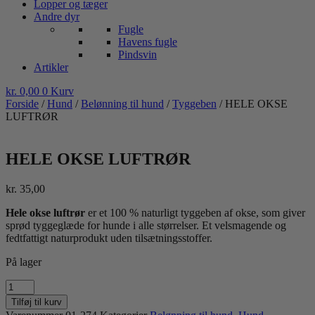
Lopper og tæger
Andre dyr
Fugle
Havens fugle
Pindsvin
Artikler
kr.
0,00
0
Kurv
Forside
/
Hund
/
Belønning til hund
/
Tyggeben
/ HELE OKSE
LUFTRØR
HELE OKSE LUFTRØR
kr.
35,00
Hele okse luftrør
er et 100 % naturligt tyggeben af okse, som giver
sprød tyggeglæde for hunde i alle størrelser. Et velsmagende og
fedtfattigt naturprodukt uden tilsætningsstoffer.
På lager
HELE
OKSE
Tilføj til kurv
LUFTRØR