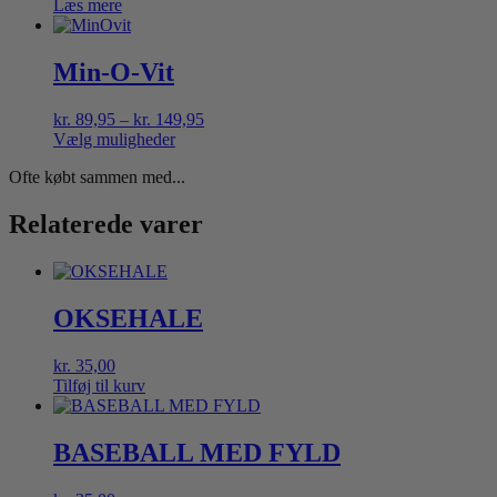
Læs mere
Min-O-Vit
Prisinterval:
kr.
89,95
–
kr.
149,95
kr. 89,95
Vælg muligheder
Dette
til
Ofte købt sammen med...
vare
kr. 149,95
har
flere
Relaterede varer
varianter.
Mulighederne
kan
vælges
OKSEHALE
på
varesiden
kr.
35,00
Tilføj til kurv
BASEBALL MED FYLD