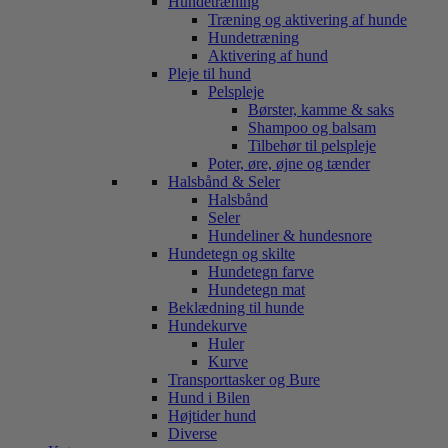
Hundetræning
Træning og aktivering af hunde
Hundetræning
Aktivering af hund
Pleje til hund
Pelspleje
Børster, kamme & saks
Shampoo og balsam
Tilbehør til pelspleje
Poter, øre, øjne og tænder
Halsbånd & Seler
Halsbånd
Seler
Hundeliner & hundesnore
Hundetegn og skilte
Hundetegn farve
Hundetegn mat
Beklædning til hunde
Hundekurve
Huler
Kurve
Transporttasker og Bure
Hund i Bilen
Højtider hund
Diverse