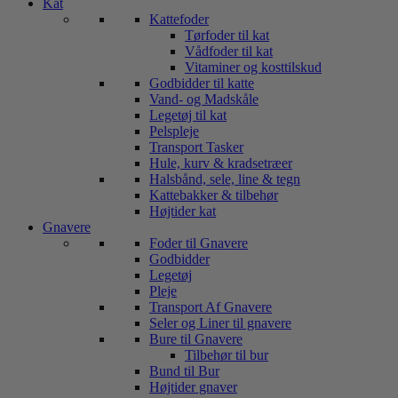
Kat
Kattefoder
Tørfoder til kat
Vådfoder til kat
Vitaminer og kosttilskud
Godbidder til katte
Vand- og Madskåle
Legetøj til kat
Pelspleje
Transport Tasker
Hule, kurv & kradsetræer
Halsbånd, sele, line & tegn
Kattebakker & tilbehør
Højtider kat
Gnavere
Foder til Gnavere
Godbidder
Legetøj
Pleje
Transport Af Gnavere
Seler og Liner til gnavere
Bure til Gnavere
Tilbehør til bur
Bund til Bur
Højtider gnaver