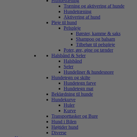
Hundetræning
Træning og aktivering af hunde
Hundetræning
Aktivering af hund
Pleje til hund
Pelspleje
Børster, kamme & saks
Shampoo og balsam
Tilbehør til pelspleje
Poter, øre, øjne og tænder
Halsbånd & Seler
Halsbånd
Seler
Hundeliner & hundesnore
Hundetegn og skilte
Hundetegn farve
Hundetegn mat
Beklædning til hunde
Hundekurve
Huler
Kurve
Transporttasker og Bure
Hund i Bilen
Højtider hund
Diverse