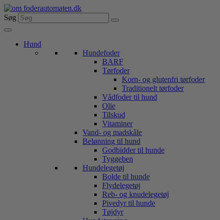
Videre
til
Søg
indhold
Hund
Hundefoder
BARF
Tørfoder
Korn- og glutenfri tørfoder
Traditionelt tørfoder
Vådfoder til hund
Olie
Tilskud
Vitaminer
Vand- og madskåle
Belønning til hund
Godbidder til hunde
Tyggeben
Hundelegetøj
Bolde til hunde
Flydelegetøj
Reb- og knudelegetøj
Pivedyr til hunde
Tøjdyr