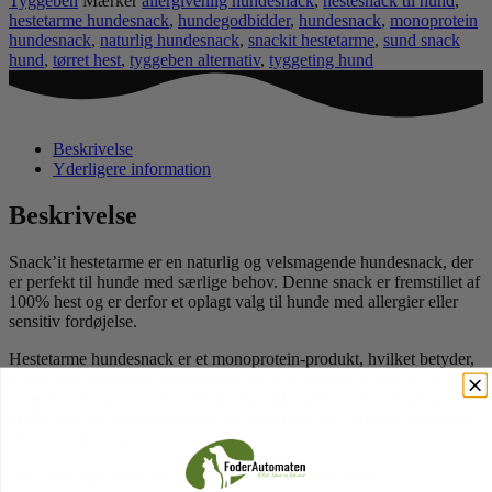
Tyggeben
Mærker
allergivenlig hundesnack
,
hestesnack til hund
,
antal
hestetarme hundesnack
,
hundegodbidder
,
hundesnack
,
monoprotein
hundesnack
,
naturlig hundesnack
,
snackit hestetarme
,
sund snack
hund
,
tørret hest
,
tyggeben alternativ
,
tyggeting hund
Beskrivelse
Yderligere information
Beskrivelse
Snack’it hestetarme er en naturlig og velsmagende hundesnack, der
er perfekt til hunde med særlige behov. Denne snack er fremstillet af
100% hest og er derfor et oplagt valg til hunde med allergier eller
sensitiv fordøjelse.
Hestetarme hundesnack er et monoprotein-produkt, hvilket betyder,
at den kun indeholder én proteinkilde. Det gør det lettere at undgå
ingredienser, som din hund ikke tåler. Mange hundeejere vælger
derfor hest som et alternativ til mere almindelige proteinkilder som
okse eller kylling.
Den naturlige struktur giver en god og tilfredsstillende