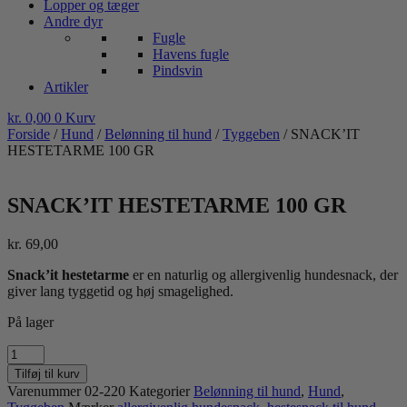
Lopper og tæger
Andre dyr
Fugle
Havens fugle
Pindsvin
Artikler
kr.
0,00
0
Kurv
Forside
/
Hund
/
Belønning til hund
/
Tyggeben
/ SNACK’IT
HESTETARME 100 GR
SNACK’IT HESTETARME 100 GR
kr.
69,00
Snack’it hestetarme
er en naturlig og allergivenlig hundesnack, der
giver lang tyggetid og høj smagelighed.
På lager
SNACK'IT
HESTETARME
Tilføj til kurv
100
Varenummer
02-220
Kategorier
Belønning til hund
,
Hund
,
GR