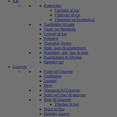
Kat
Kattefoder
Tørfoder til kat
Vådfoder til kat
Vitaminer og kosttilskud
Godbidder til katte
Vand- og Madskåle
Legetøj til kat
Pelspleje
Transport Tasker
Hule, kurv & kradsetræer
Halsbånd, sele, line & tegn
Kattebakker & tilbehør
Højtider kat
Gnavere
Foder til Gnavere
Godbidder
Legetøj
Pleje
Transport Af Gnavere
Seler og Liner til gnavere
Bure til Gnavere
Tilbehør til bur
Bund til Bur
Højtider gnaver