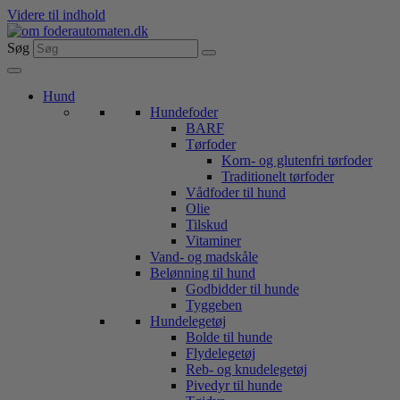
Videre til indhold
Søg
Hund
Hundefoder
BARF
Tørfoder
Korn- og glutenfri tørfoder
Traditionelt tørfoder
Vådfoder til hund
Olie
Tilskud
Vitaminer
Vand- og madskåle
Belønning til hund
Godbidder til hunde
Tyggeben
Hundelegetøj
Bolde til hunde
Flydelegetøj
Reb- og knudelegetøj
Pivedyr til hunde