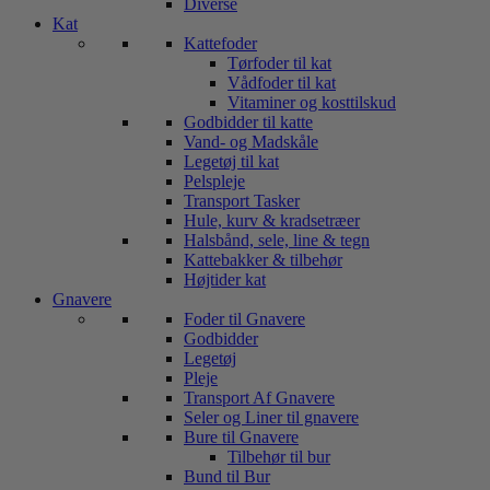
Diverse
Kat
Kattefoder
Tørfoder til kat
Vådfoder til kat
Vitaminer og kosttilskud
Godbidder til katte
Vand- og Madskåle
Legetøj til kat
Pelspleje
Transport Tasker
Hule, kurv & kradsetræer
Halsbånd, sele, line & tegn
Kattebakker & tilbehør
Højtider kat
Gnavere
Foder til Gnavere
Godbidder
Legetøj
Pleje
Transport Af Gnavere
Seler og Liner til gnavere
Bure til Gnavere
Tilbehør til bur
Bund til Bur