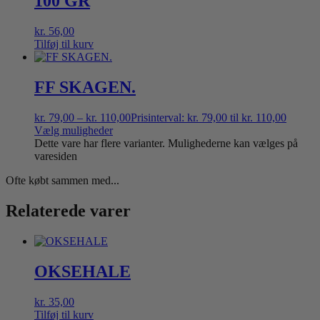
100 GR
kr.
56,00
Tilføj til kurv
FF SKAGEN.
kr.
79,00
–
kr.
110,00
Prisinterval: kr. 79,00 til kr. 110,00
Vælg muligheder
Dette vare har flere varianter. Mulighederne kan vælges på
varesiden
Ofte købt sammen med...
Relaterede varer
OKSEHALE
kr.
35,00
Tilføj til kurv