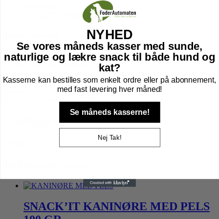
Beskrivelse
Yderligere information
NYHED
Beskrivelse
Se vores måneds kasser med sunde,
naturlige og lækre snack til både hund og
Smidig flexible sporline.
15 meter med Karabinhage
kat?
Super til motion, spor- og indkaldnings øvelser.
Kasserne kan bestilles som enkelt ordre eller på abonnement,
Diameter: 6,5 mm.
med fast levering hver måned!
Længde: 15 m.
kan klare et træk på op til 400 kg
Se måneds kasserne!
Yderligere information
Nej Tak!
Vægt
0,5 kg
Relaterede varer
SNACK’IT KANINØRE MED PELS