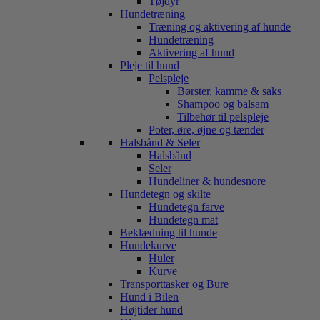
Tøjdyr
Hundetræning
Træning og aktivering af hunde
Hundetræning
Aktivering af hund
Pleje til hund
Pelspleje
Børster, kamme & saks
Shampoo og balsam
Tilbehør til pelspleje
Poter, øre, øjne og tænder
Halsbånd & Seler
Halsbånd
Seler
Hundeliner & hundesnore
Hundetegn og skilte
Hundetegn farve
Hundetegn mat
Beklædning til hunde
Hundekurve
Huler
Kurve
Transporttasker og Bure
Hund i Bilen
Højtider hund