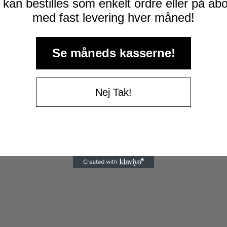
kan bestilles som enkelt ordre eller på a
med fast levering hver måned!
den er 8 uger: kr. 2000,- Hunden ikke bærer hundetegn med korrekte op
Se måneds kasserne!
Nej Tak!