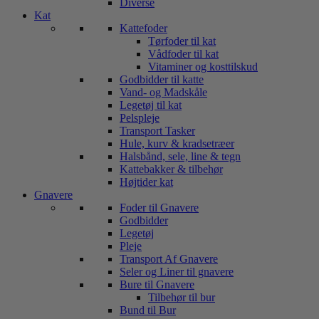
Diverse
Kat
Kattefoder
Tørfoder til kat
Vådfoder til kat
Vitaminer og kosttilskud
Godbidder til katte
Vand- og Madskåle
Legetøj til kat
Pelspleje
Transport Tasker
Hule, kurv & kradsetræer
Halsbånd, sele, line & tegn
Kattebakker & tilbehør
Højtider kat
Gnavere
Foder til Gnavere
Godbidder
Legetøj
Pleje
Transport Af Gnavere
Seler og Liner til gnavere
Bure til Gnavere
Tilbehør til bur
Bund til Bur