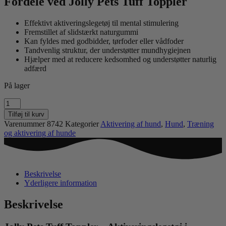
Fordele ved Jolly Pets Tuff Toppler
Effektivt aktiveringslegetøj til mental stimulering
Fremstillet af slidstærkt naturgummi
Kan fyldes med godbidder, tørfoder eller vådfoder
Tandvenlig struktur, der understøtter mundhygiejnen
Hjælper med at reducere kedsomhed og understøtter naturlig
adfærd
På lager
JOLLY
PETS
Tilføj til kurv
TUFF
Varenummer
8742
Kategorier
Aktivering af hund
,
Hund
,
Træning
TOPPLER
og aktivering af hunde
antal
Beskrivelse
Yderligere information
Beskrivelse