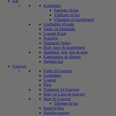
Kat
Kattefoder
Tørfoder til kat
Vådfoder til kat
Vitaminer og kosttilskud
Godbidder til katte
Vand- og Madskåle
Legetøj til kat
Pelspleje
Transport Tasker
Hule, kurv & kradsetræer
Halsbånd, sele, line & tegn
Kattebakker & tilbehør
Højtider kat
Gnavere
Foder til Gnavere
Godbidder
Legetøj
Pleje
Transport Af Gnavere
Seler og Liner til gnavere
Bure til Gnavere
Tilbehør til bur
Bund til Bur
Højtider gnaver