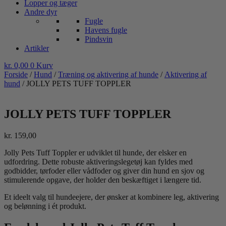
Lopper og tæger
Andre dyr
Fugle
Havens fugle
Pindsvin
Artikler
kr.
0,00
0
Kurv
Forside
/
Hund
/
Træning og aktivering af hunde
/
Aktivering af
hund
/ JOLLY PETS TUFF TOPPLER
JOLLY PETS TUFF TOPPLER
kr.
159,00
Jolly Pets Tuff Toppler er udviklet til hunde, der elsker en
udfordring. Dette robuste aktiveringslegetøj kan fyldes med
godbidder, tørfoder eller vådfoder og giver din hund en sjov og
stimulerende opgave, der holder den beskæftiget i længere tid.
Et ideelt valg til hundeejere, der ønsker at kombinere leg, aktivering
og belønning i ét produkt.