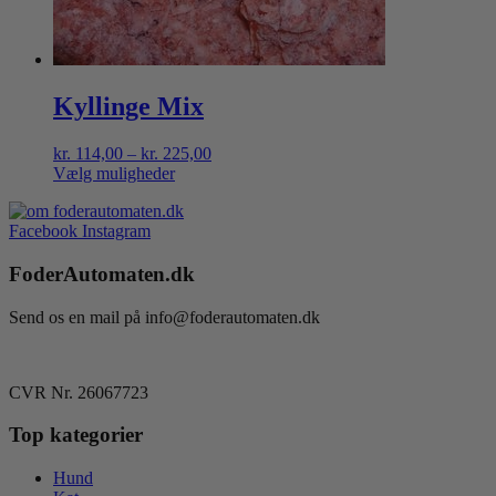
varesiden
Kyllinge Mix
Prisinterval:
kr.
114,00
–
kr.
225,00
kr. 114,00
Vælg muligheder
Dette
til
vare
kr. 225,00
Facebook
Instagram
har
flere
FoderAutomaten.dk
varianter.
Mulighederne
kan
Send os en mail på info@foderautomaten.dk
vælges
på
varesiden
CVR Nr. 26067723
Top kategorier
Hund