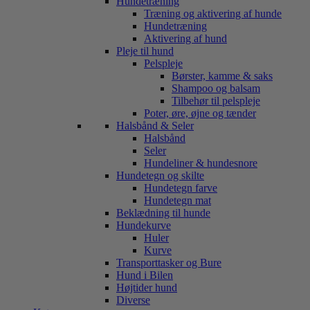
Hundetræning
Træning og aktivering af hunde
Hundetræning
Aktivering af hund
Pleje til hund
Pelspleje
Børster, kamme & saks
Shampoo og balsam
Tilbehør til pelspleje
Poter, øre, øjne og tænder
Halsbånd & Seler
Halsbånd
Seler
Hundeliner & hundesnore
Hundetegn og skilte
Hundetegn farve
Hundetegn mat
Beklædning til hunde
Hundekurve
Huler
Kurve
Transporttasker og Bure
Hund i Bilen
Højtider hund
Diverse