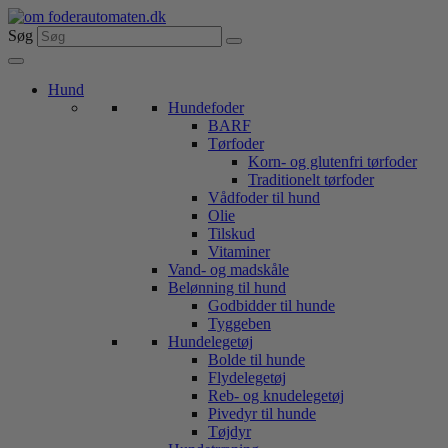
Videre
til
Søg
indhold
Hund
Hundefoder
BARF
Tørfoder
Korn- og glutenfri tørfoder
Traditionelt tørfoder
Vådfoder til hund
Olie
Tilskud
Vitaminer
Vand- og madskåle
Belønning til hund
Godbidder til hunde
Tyggeben
Hundelegetøj
Bolde til hunde
Flydelegetøj
Reb- og knudelegetøj
Pivedyr til hunde
Tøjdyr