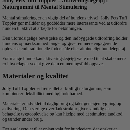
Jolly Pets Tuff Toppler – Aktiveringslegetøj i
Naturgummi til Mental Stimulering
Mental stimulering er en vigtig del af hundens trivsel. Jolly Pets Tuff
Toppler gør måltider og godbidder mere interessante ved at udfordre
hunden til aktivt at arbejde for belønningen.
Den uforudsigelige bevægelse og den indbyggede udfordring holder
hundens opmærksomhed fanget og giver en mere engagerende
oplevelse end traditionelle foderskåle eller almindeligt hundelegetøj.
For mange hunde kan aktiveringslegetøj være med til at skabe mere
ro i hverdagen ved at give dem en meningsfuld opgave.
Materialer og kvalitet
Jolly Tuff Toppler er fremstillet af kraftigt naturgummi, som
kombinerer fleksibilitet med høj holdbarhed.
Materialet er udviklet til daglig brug og tåler gentagen tygning og
aktivering. Den særlige overfladestruktur giver samtidig en
behagelig tyggeoplevelse og kan hjælpe med at stimulere tandkød
og tænder under brug.
Det gør legetøjet til et oplagt valg for hundeejere, der ønsker et