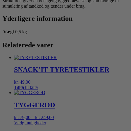
Strukturen giver en behagelig tyggeoplevelse og kan bidrage til
stimulering af tandkød og tænder under brug.
Yderligere information
Vægt
0,5 kg
Relaterede varer
SNACK’IT TYRETESTIKLER
kr.
49,00
Tilføj til kurv
TYGGEROD
Prisinterval:
kr.
79,00
–
kr.
249,00
kr. 79,00
Vælg muligheder
Dette
til