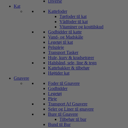
Diverse
Kat
Kattefoder
Tørfoder til kat
Vådfoder til kat
Vitaminer og kosttilskud
Godbidder til katte
Vand- og Madskåle
Legetøj til kat
Pelspleje
Transport Tasker
Hule, kurv & kradsetræer
Halsbånd, sele, line & tegn
Kattebakker & tilbehør
Højtider kat
Gnavere
Foder til Gnavere
Godbidder
Legetøj
Pleje
Transport Af Gnavere
Seler og Liner til gnavere
Bure til Gnavere
Tilbehør til bur
Bund til Bur