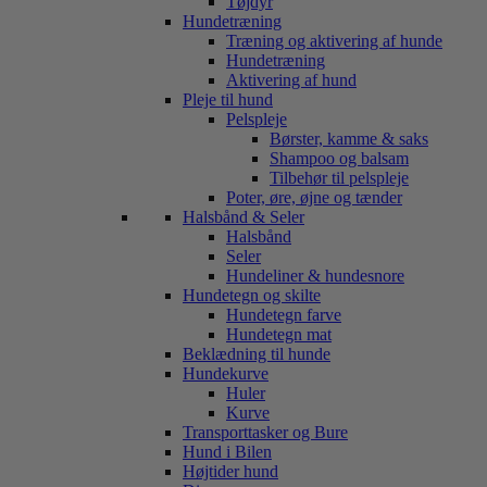
Tøjdyr
Hundetræning
Træning og aktivering af hunde
Hundetræning
Aktivering af hund
Pleje til hund
Pelspleje
Børster, kamme & saks
Shampoo og balsam
Tilbehør til pelspleje
Poter, øre, øjne og tænder
Halsbånd & Seler
Halsbånd
Seler
Hundeliner & hundesnore
Hundetegn og skilte
Hundetegn farve
Hundetegn mat
Beklædning til hunde
Hundekurve
Huler
Kurve
Transporttasker og Bure
Hund i Bilen
Højtider hund