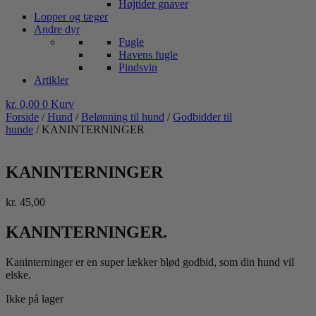
Højtider gnaver
Lopper og tæger
Andre dyr
Fugle
Havens fugle
Pindsvin
Artikler
kr.
0,00
0
Kurv
Forside
/
Hund
/
Belønning til hund
/
Godbidder til
hunde
/ KANINTERNINGER
KANINTERNINGER
kr.
45,00
KANINTERNINGER.
Kaninterninger er en super lækker blød godbid, som din hund vil
elske.
Ikke på lager