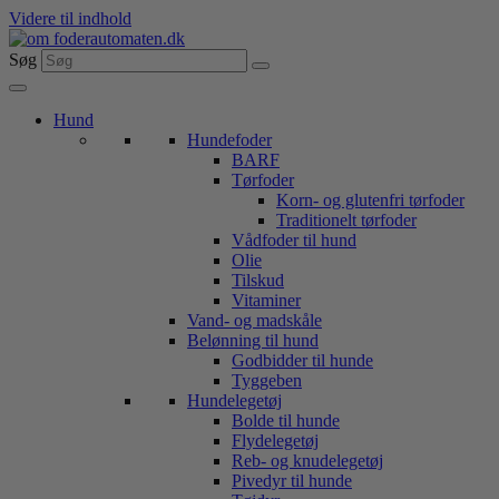
Videre til indhold
Søg
Hund
Hundefoder
BARF
Tørfoder
Korn- og glutenfri tørfoder
Traditionelt tørfoder
Vådfoder til hund
Olie
Tilskud
Vitaminer
Vand- og madskåle
Belønning til hund
Godbidder til hunde
Tyggeben
Hundelegetøj
Bolde til hunde
Flydelegetøj
Reb- og knudelegetøj
Pivedyr til hunde