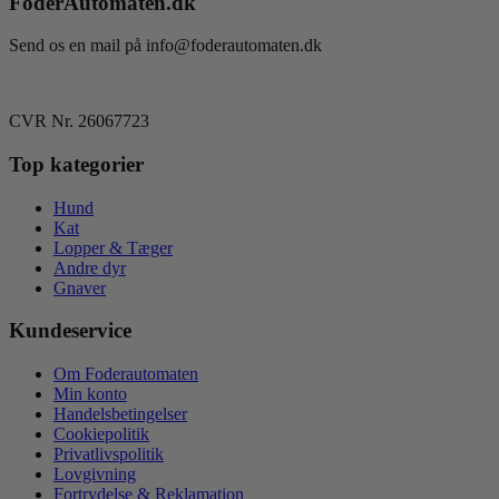
FoderAutomaten.dk
Send os en mail på info@foderautomaten.dk
CVR Nr. 26067723
Top kategorier
Hund
Kat
Lopper & Tæger
Andre dyr
Gnaver
Kundeservice
Om Foderautomaten
Min konto
Handelsbetingelser
Cookiepolitik
Privatlivspolitik
Lovgivning
Fortrydelse & Reklamation