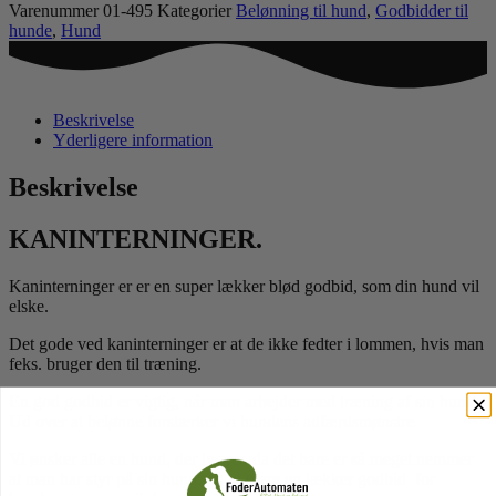
Varenummer
01-495
Kategorier
Belønning til hund
,
Godbidder til
hunde
,
Hund
Beskrivelse
Yderligere information
Beskrivelse
KANINTERNINGER.
Kaninterninger er er en super lækker blød godbid, som din hund vil
elske.
Det gode ved kaninterninger er at de ikke fedter i lommen, hvis man
feks. bruger den til træning.
En god godbid er vigtig, når man arbejder med træning af sin hund.
Ud over at belønne forstærker vi hundens adfærdsmønstre.
Vi ønsker alle en hund, der lystrer, da det bare er så meget nemmer
at man har styr på sin hund. og jo mere en lækker godbid for