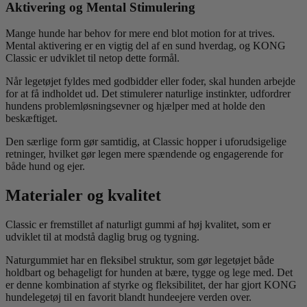
Aktivering og Mental Stimulering
Mange hunde har behov for mere end blot motion for at trives.
Mental aktivering er en vigtig del af en sund hverdag, og KONG
Classic er udviklet til netop dette formål.
Når legetøjet fyldes med godbidder eller foder, skal hunden arbejde
for at få indholdet ud. Det stimulerer naturlige instinkter, udfordrer
hundens problemløsningsevner og hjælper med at holde den
beskæftiget.
Den særlige form gør samtidig, at Classic hopper i uforudsigelige
retninger, hvilket gør legen mere spændende og engagerende for
både hund og ejer.
Materialer og kvalitet
Classic er fremstillet af naturligt gummi af høj kvalitet, som er
udviklet til at modstå daglig brug og tygning.
Naturgummiet har en fleksibel struktur, som gør legetøjet både
holdbart og behageligt for hunden at bære, tygge og lege med. Det
er denne kombination af styrke og fleksibilitet, der har gjort KONG
hundelegetøj til en favorit blandt hundeejere verden over.