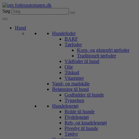
Videre
til
Søg
indhold
Hund
Hundefoder
BARF
Tørfoder
Korn- og glutenfri tørfoder
Traditionelt tørfoder
Vådfoder til hund
Olie
Tilskud
Vitaminer
Vand- og madskåle
Belønning til hund
Godbidder til hunde
Tyggeben
Hundelegetøj
Bolde til hunde
Flydelegetøj
Reb- og knudelegetøj
Pivedyr til hunde
Tøjdyr