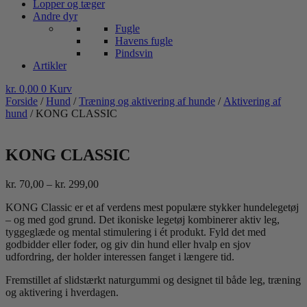
Lopper og tæger
Andre dyr
Fugle
Havens fugle
Pindsvin
Artikler
kr.
0,00
0
Kurv
Forside
/
Hund
/
Træning og aktivering af hunde
/
Aktivering af
hund
/ KONG CLASSIC
KONG CLASSIC
Prisinterval:
kr.
70,00
–
kr.
299,00
kr. 70,00
KONG Classic er et af verdens mest populære stykker hundelegetøj
til
– og med god grund. Det ikoniske legetøj kombinerer aktiv leg,
kr. 299,00
tyggeglæde og mental stimulering i ét produkt. Fyld det med
godbidder eller foder, og giv din hund eller hvalp en sjov
udfordring, der holder interessen fanget i længere tid.
Fremstillet af slidstærkt naturgummi og designet til både leg, træning
og aktivering i hverdagen.