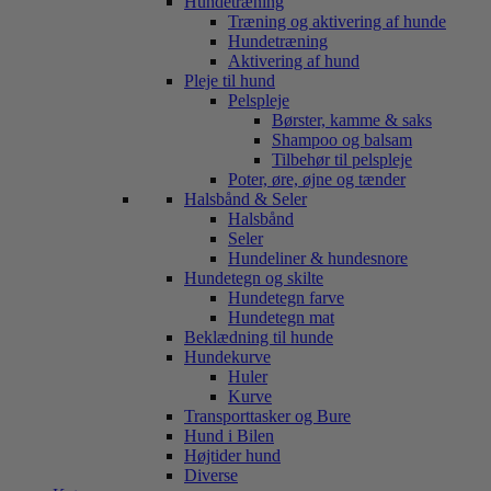
Hundetræning
Træning og aktivering af hunde
Hundetræning
Aktivering af hund
Pleje til hund
Pelspleje
Børster, kamme & saks
Shampoo og balsam
Tilbehør til pelspleje
Poter, øre, øjne og tænder
Halsbånd & Seler
Halsbånd
Seler
Hundeliner & hundesnore
Hundetegn og skilte
Hundetegn farve
Hundetegn mat
Beklædning til hunde
Hundekurve
Huler
Kurve
Transporttasker og Bure
Hund i Bilen
Højtider hund
Diverse