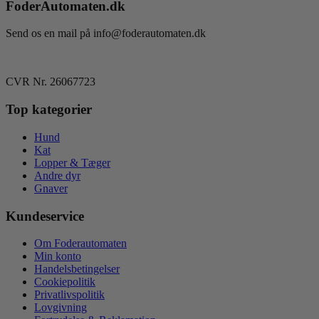
FoderAutomaten.dk
varianter.
Mulighederne
kan
Send os en mail på info@foderautomaten.dk
vælges
på
varesiden
CVR Nr. 26067723
Top kategorier
Hund
Kat
Lopper & Tæger
Andre dyr
Gnaver
Kundeservice
Om Foderautomaten
Min konto
Handelsbetingelser
Cookiepolitik
Privatlivspolitik
Lovgivning