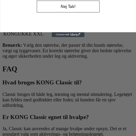
KONGT4E
X-Small
5,7 cm
Nej Tak!
KONGT3E
Small
7,6 cm
KONGT2E
Medium
8,8 cm
KONGT1E
Large
10,1 cm
KONGUXLE
XL
12,7 cm
KONGUKKE
XXL
15,2 cm
Bemærk:
Vælg den størrelse, der passer til din hunds størrelse,
vægt og tyggevaner. En korrekt størrelse giver den bedste oplevelse
og øger sikkerheden under leg og aktivering.
FAQ
Hvad bruges KONG Classic til?
Classic bruges til både leg, træning og mental stimulering. Legetøjet
kan fyldes med godbidder eller foder, så hunden får en sjov
udfordring.
Er KONG Classic egnet til hvalpe?
Ja, Classic kan anvendes af mange hvalpe under opsyn. Det er et
populært valg som aktiverings- og belønningslegetøj.