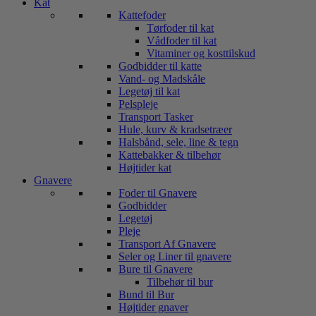
Kat
Kattefoder
Tørfoder til kat
Vådfoder til kat
Vitaminer og kosttilskud
Godbidder til katte
Vand- og Madskåle
Legetøj til kat
Pelspleje
Transport Tasker
Hule, kurv & kradsetræer
Halsbånd, sele, line & tegn
Kattebakker & tilbehør
Højtider kat
Gnavere
Foder til Gnavere
Godbidder
Legetøj
Pleje
Transport Af Gnavere
Seler og Liner til gnavere
Bure til Gnavere
Tilbehør til bur
Bund til Bur
Højtider gnaver