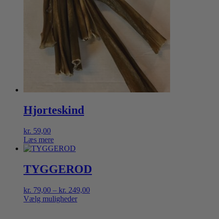
Hjorteskind
kr.
59,00
Læs mere
TYGGEROD
Prisinterval:
kr.
79,00
–
kr.
249,00
kr. 79,00
Vælg muligheder
Dette
til
vare
kr. 249,00