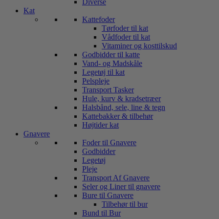
Diverse
Kat
Kattefoder
Tørfoder til kat
Vådfoder til kat
Vitaminer og kosttilskud
Godbidder til katte
Vand- og Madskåle
Legetøj til kat
Pelspleje
Transport Tasker
Hule, kurv & kradsetræer
Halsbånd, sele, line & tegn
Kattebakker & tilbehør
Højtider kat
Gnavere
Foder til Gnavere
Godbidder
Legetøj
Pleje
Transport Af Gnavere
Seler og Liner til gnavere
Bure til Gnavere
Tilbehør til bur
Bund til Bur