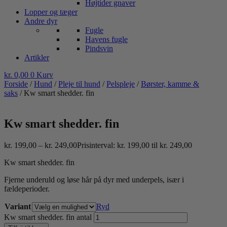
Højtider gnaver
Lopper og tæger
Andre dyr
Fugle
Havens fugle
Pindsvin
Artikler
kr.
0,00
0
Kurv
Forside
/
Hund
/
Pleje til hund
/
Pelspleje
/
Børster, kamme &
saks
/ Kw smart shedder. fin
Kw smart shedder. fin
kr.
199,00
–
kr.
249,00
Prisinterval: kr. 199,00 til kr. 249,00
Kw smart shedder. fin
Fjerne underuld og løse hår på dyr med underpels, især i
fældeperioder.
Variant
Ryd
Kw smart shedder. fin antal