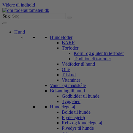
Videre til indhold
Søg
Hund
Hundefoder
BARF
Tørfoder
Korn- og glutenfri tørfoder
Traditionelt tørfoder
Vådfoder til hund
Olie
Tilskud
Vitaminer
Vand- og madskåle
Belønning til hund
Godbidder til hunde
Tyggeben
Hundelegetøj
Bolde til hunde
Flydelegetøj
Reb- og knudelegetøj
Pivedyr til hunde