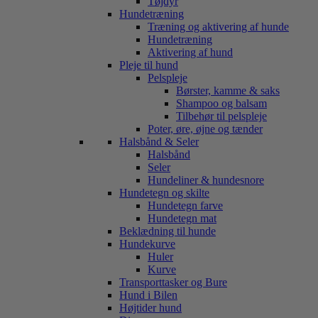
Tøjdyr
Hundetræning
Træning og aktivering af hunde
Hundetræning
Aktivering af hund
Pleje til hund
Pelspleje
Børster, kamme & saks
Shampoo og balsam
Tilbehør til pelspleje
Poter, øre, øjne og tænder
Halsbånd & Seler
Halsbånd
Seler
Hundeliner & hundesnore
Hundetegn og skilte
Hundetegn farve
Hundetegn mat
Beklædning til hunde
Hundekurve
Huler
Kurve
Transporttasker og Bure
Hund i Bilen
Højtider hund