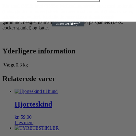
Fin
smal (3593) bred (3595)
:
Mellemlanghårede racer med underuld
(f.eks. golden retriever) stockhårsracer med underuld (f.eks. schæfer,
labrador, rottweiler). Korthårede racer (f.eks. dansk svensk
gårdhund, beagle, dalmatiner) samt underuld på spaniels (f.eks.
cocker spaniel) og katte.
Yderligere information
Vægt
0,3 kg
Relaterede varer
Hjorteskind
kr.
59,00
Læs mere