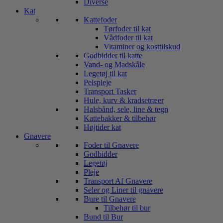
Diverse
Kat
Kattefoder
Tørfoder til kat
Vådfoder til kat
Vitaminer og kosttilskud
Godbidder til katte
Vand- og Madskåle
Legetøj til kat
Pelspleje
Transport Tasker
Hule, kurv & kradsetræer
Halsbånd, sele, line & tegn
Kattebakker & tilbehør
Højtider kat
Gnavere
Foder til Gnavere
Godbidder
Legetøj
Pleje
Transport Af Gnavere
Seler og Liner til gnavere
Bure til Gnavere
Tilbehør til bur
Bund til Bur