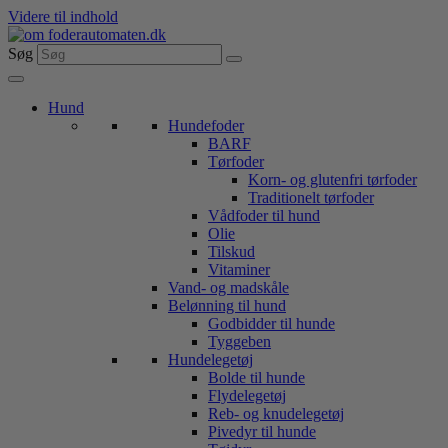
Videre til indhold
Søg
Hund
Hundefoder
BARF
Tørfoder
Korn- og glutenfri tørfoder
Traditionelt tørfoder
Vådfoder til hund
Olie
Tilskud
Vitaminer
Vand- og madskåle
Belønning til hund
Godbidder til hunde
Tyggeben
Hundelegetøj
Bolde til hunde
Flydelegetøj
Reb- og knudelegetøj
Pivedyr til hunde