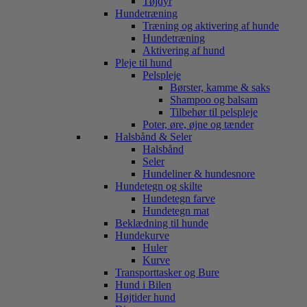
Tøjdyr
Hundetræning
Træning og aktivering af hunde
Hundetræning
Aktivering af hund
Pleje til hund
Pelspleje
Børster, kamme & saks
Shampoo og balsam
Tilbehør til pelspleje
Poter, øre, øjne og tænder
Halsbånd & Seler
Halsbånd
Seler
Hundeliner & hundesnore
Hundetegn og skilte
Hundetegn farve
Hundetegn mat
Beklædning til hunde
Hundekurve
Huler
Kurve
Transporttasker og Bure
Hund i Bilen
Højtider hund