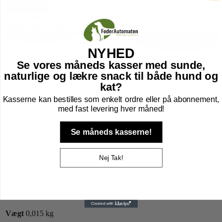
Tilføj til kurv
Varenummer
4043
Kategorier
Hund
,
Hundetræning
,
Træning og
aktivering af hunde
NYHED
Se vores måneds kasser med sunde,
Beskrivelse
naturlige og lækre snack til både hund og
Yderligere information
kat?
Beskrivelse
Kasserne kan bestilles som enkelt ordre eller på abonnement,
med fast levering hver måned!
KW SPRIAL SNOR
Se måneds kasserne!
Spiral snor til klikker i god kvalitet.
Karabinhagen gør det nemt sættes den fast på line, taske eller lign.
Karabinhagen kan også sættes i nøgleringen, og dermed blive til
Nej Tak!
armbånd.
Den kraftige nøglering, gør klikkeren bliver på snoren.
Yderligere information
Vægt
0,015 kg