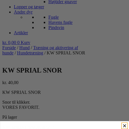
Højtider gnaver
Lopper og tæger
Andre dyr
Fugle
Havens fugle
Pindsvin
Artikler
kr.
0,00
0
Kurv
Forside
/
Hund
/
Træning og aktivering af
hunde
/
Hundetræning
/ KW SPRIAL SNOR
KW SPRIAL SNOR
kr.
40,00
KW SPRIAL SNOR
Snor til klikker.
VORES FAVORIT.
På lager
KW SPRIAL SNOR antal