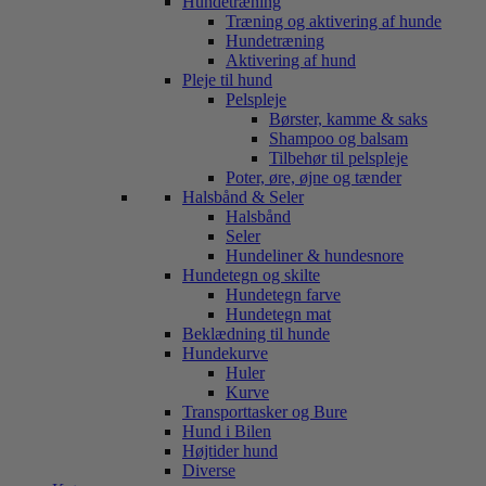
Hundetræning
Træning og aktivering af hunde
Hundetræning
Aktivering af hund
Pleje til hund
Pelspleje
Børster, kamme & saks
Shampoo og balsam
Tilbehør til pelspleje
Poter, øre, øjne og tænder
Halsbånd & Seler
Halsbånd
Seler
Hundeliner & hundesnore
Hundetegn og skilte
Hundetegn farve
Hundetegn mat
Beklædning til hunde
Hundekurve
Huler
Kurve
Transporttasker og Bure
Hund i Bilen
Højtider hund
Diverse