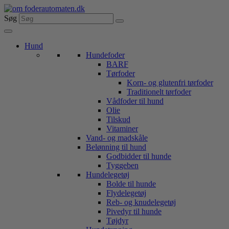
Videre
til
Søg
indhold
Hund
Hundefoder
BARF
Tørfoder
Korn- og glutenfri tørfoder
Traditionelt tørfoder
Vådfoder til hund
Olie
Tilskud
Vitaminer
Vand- og madskåle
Belønning til hund
Godbidder til hunde
Tyggeben
Hundelegetøj
Bolde til hunde
Flydelegetøj
Reb- og knudelegetøj
Pivedyr til hunde
Tøjdyr