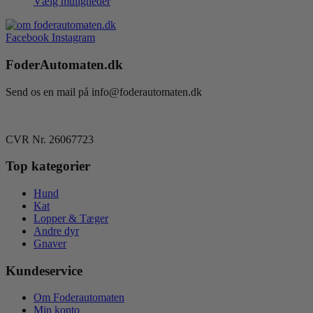
kr. 79,00
Vælg muligheder
Dette
til
vare
kr. 110,00
Facebook
Instagram
har
flere
FoderAutomaten.dk
varianter.
Mulighederne
kan
Send os en mail på info@foderautomaten.dk
vælges
på
varesiden
CVR Nr. 26067723
Top kategorier
Hund
Kat
Lopper & Tæger
Andre dyr
Gnaver
Kundeservice
Om Foderautomaten
Min konto