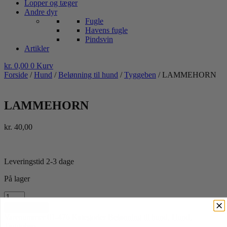
Lopper og tæger
Andre dyr
Fugle
Havens fugle
Pindsvin
Artikler
kr.
0,00
0
Kurv
Forside
/
Hund
/
Belønning til hund
/
Tyggeben
/ LAMMEHORN
LAMMEHORN
kr.
40,00
Leveringstid 2-3 dage
På lager
LAMMEHORN
antal
Tilføj til kurv
Varenummer
01-476
Kategorier
Belønning til hund
,
Hund
,
Tyggeben