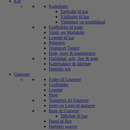
Kat
Kattefoder
Tørfoder til kat
Vådfoder til kat
Vitaminer og kosttilskud
Godbidder til katte
Vand- og Madskåle
Legetøj til kat
Pelspleje
Transport Tasker
Hule, kurv & kradsetræer
Halsbånd, sele, line & tegn
Kattebakker & tilbehør
Højtider kat
Gnavere
Foder til Gnavere
Godbidder
Legetøj
Pleje
Transport Af Gnavere
Seler og Liner til gnavere
Bure til Gnavere
Tilbehør til bur
Bund til Bur
Højtider gnaver