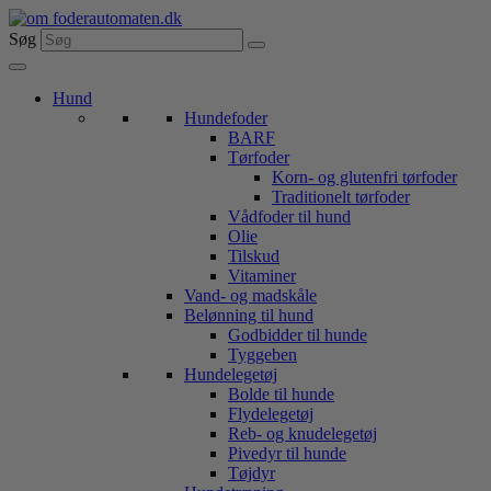
Videre
til
Søg
indhold
Hund
Hundefoder
BARF
Tørfoder
Korn- og glutenfri tørfoder
Traditionelt tørfoder
Vådfoder til hund
Olie
Tilskud
Vitaminer
Vand- og madskåle
Belønning til hund
Godbidder til hunde
Tyggeben
Hundelegetøj
Bolde til hunde
Flydelegetøj
Reb- og knudelegetøj
Pivedyr til hunde
Tøjdyr