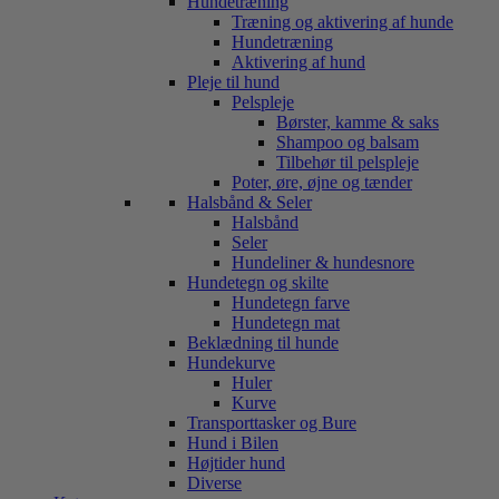
Hundetræning
Træning og aktivering af hunde
Hundetræning
Aktivering af hund
Pleje til hund
Pelspleje
Børster, kamme & saks
Shampoo og balsam
Tilbehør til pelspleje
Poter, øre, øjne og tænder
Halsbånd & Seler
Halsbånd
Seler
Hundeliner & hundesnore
Hundetegn og skilte
Hundetegn farve
Hundetegn mat
Beklædning til hunde
Hundekurve
Huler
Kurve
Transporttasker og Bure
Hund i Bilen
Højtider hund
Diverse