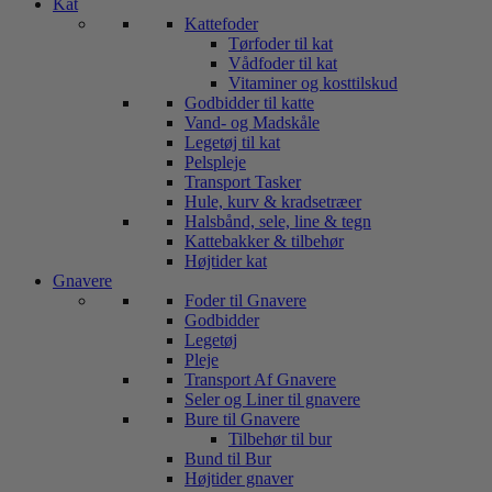
Kat
Kattefoder
Tørfoder til kat
Vådfoder til kat
Vitaminer og kosttilskud
Godbidder til katte
Vand- og Madskåle
Legetøj til kat
Pelspleje
Transport Tasker
Hule, kurv & kradsetræer
Halsbånd, sele, line & tegn
Kattebakker & tilbehør
Højtider kat
Gnavere
Foder til Gnavere
Godbidder
Legetøj
Pleje
Transport Af Gnavere
Seler og Liner til gnavere
Bure til Gnavere
Tilbehør til bur
Bund til Bur
Højtider gnaver