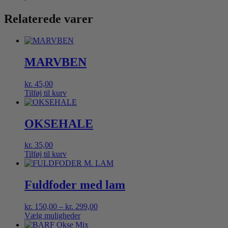
har
flere
Relaterede varer
varianter.
Mulighederne
kan
vælges
MARVBEN
på
varesiden
kr.
45,00
Tilføj til kurv
OKSEHALE
kr.
35,00
Tilføj til kurv
Fuldfoder med lam
Prisinterval:
kr.
150,00
–
kr.
299,00
kr. 150,00
Vælg muligheder
Dette
til