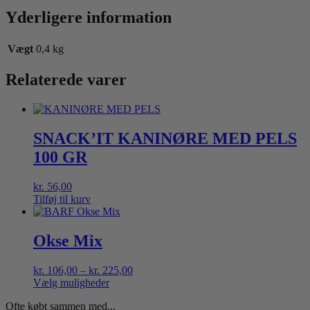
Yderligere information
Vægt
0,4 kg
Relaterede varer
SNACK’IT KANINØRE MED PELS
100 GR
kr.
56,00
Tilføj til kurv
Okse Mix
Prisinterval:
kr.
106,00
–
kr.
225,00
kr. 106,00
Vælg muligheder
Dette
til
Ofte købt sammen med...
vare
kr. 225,00