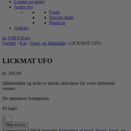
Lopper og tæger
Andre dyr
Fugle
Havens fugle
Pindsvin
Artikler
kr.
0,00
0
Kurv
Forside
/
Kat
/
Vand- og Madskåle
/ LICKMAT UFO
LICKMAT UFO
kr.
269,00
Slikkemåtter og skåle er ideelle aktiviteter for vores firbenede
venner.
De stimulerer fordøjelsen.
På lager
LICKMAT
UFO
Tilføj til kurv
antal
Varenummer
1200
Kategorier
Aktivering af hund
,
Hund
,
Vand- og