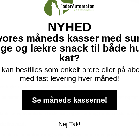
NYHED
vores måneds kasser med su
ige og lækre snack til både 
kat?
sat kalk, så fuglene er sikret et godt og nærende tilskud til deres dagli
kan bestilles som enkelt ordre eller på a
.
med fast levering hver måned!
e fugle, da de har et højt energiindhold.
, da blandingen gør, at fuglene får de nødvendige energireserver og mi
Se måneds kasserne!
, da de lærer, hvor de kan finde mad, og de har brug for den ekstra næring
Nej Tak!
ele året rundt.
 samt deres immunforsvar og vækst og E-vitamin har en positiv indvirken