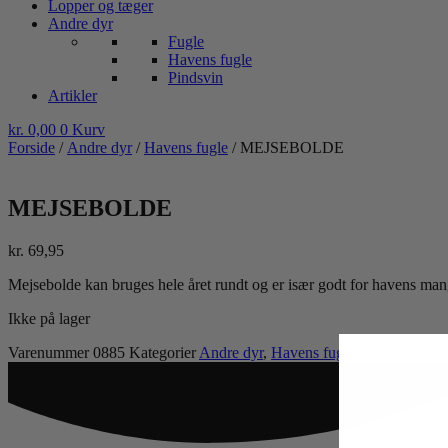
Lopper og tæger
Andre dyr
Fugle
Havens fugle
Pindsvin
Artikler
kr.
0,00
0
Kurv
Forside
/
Andre dyr
/
Havens fugle
/ MEJSEBOLDE
MEJSEBOLDE
kr.
69,95
Mejsebolde kan bruges hele året rundt og er især godt for havens mang
Ikke på lager
Varenummer
0885
Kategorier
Andre dyr
,
Havens fugle