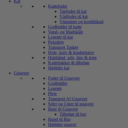
Kat
Kattefoder
Tørfoder til kat
Vådfoder til kat
Vitaminer og kosttilskud
Godbidder til katte
Vand- og Madskåle
Legetøj til kat
Pelspleje
Transport Tasker
Hule, kurv & kradsetræer
Halsbånd, sele, line & tegn
Kattebakker & tilbehør
Højtider kat
Gnavere
Foder til Gnavere
Godbidder
Legetøj
Pleje
Transport Af Gnavere
Seler og Liner til gnavere
Bure til Gnavere
Tilbehør til bur
Bund til Bur
Højtider gnaver