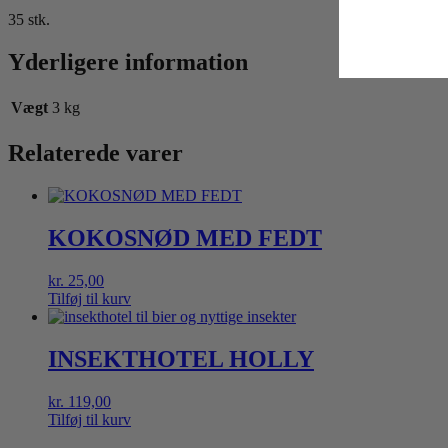
35 stk.
Yderligere information
Vægt
3 kg
Relaterede varer
KOKOSNØD MED FEDT
kr.
25,00
Tilføj til kurv
INSEKTHOTEL HOLLY
kr.
119,00
Tilføj til kurv