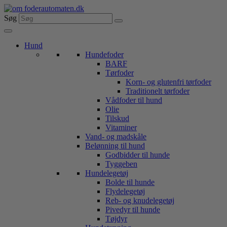
Videre
til
Søg
indhold
Hund
Hundefoder
BARF
Tørfoder
Korn- og glutenfri tørfoder
Traditionelt tørfoder
Vådfoder til hund
Olie
Tilskud
Vitaminer
Vand- og madskåle
Belønning til hund
Godbidder til hunde
Tyggeben
Hundelegetøj
Bolde til hunde
Flydelegetøj
Reb- og knudelegetøj
Pivedyr til hunde
Tøjdyr