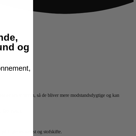
nde,
hund og
ge mad.
bonnement,
neraler om vinteren, så de bliver mere modstandsdygtige og kan
 året rundt.
 på fuglenes vækst og stofskifte.