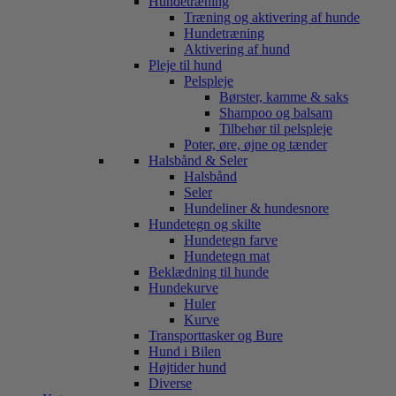
Hundetræning
Træning og aktivering af hunde
Hundetræning
Aktivering af hund
Pleje til hund
Pelspleje
Børster, kamme & saks
Shampoo og balsam
Tilbehør til pelspleje
Poter, øre, øjne og tænder
Halsbånd & Seler
Halsbånd
Seler
Hundeliner & hundesnore
Hundetegn og skilte
Hundetegn farve
Hundetegn mat
Beklædning til hunde
Hundekurve
Huler
Kurve
Transporttasker og Bure
Hund i Bilen
Højtider hund
Diverse