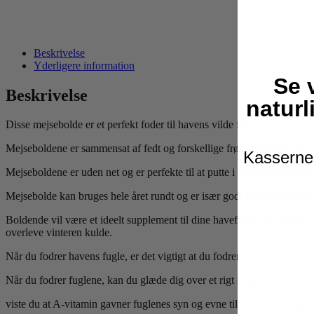
Beskrivelse
Yderligere information
Se 
Beskrivelse
naturl
Disse mejsebolde er et perfekt foder til havens vilde fugle.
Mejseboldene er sammensat af fedt og forskellige frø samt kerner og til
Kasserne 
Mejseboldene er uden net og er perfekte til at putte i en foderdispenser
Mejsebolde kan bruges hele året rundt og er især godt for havens mang
Boldende vil være et ideelt supplement til dine havefugle om vinteren
overleve vinteren kulde.
Når du fodrer havens fugle, er det vigtigt at du fodrer hele året rundt
Når du fodrer fuglene, kan du glæde dig over et rigt fugleliv i haven h
viste du at A-vitamin gavner fuglenes syn og evne til at forplante sig