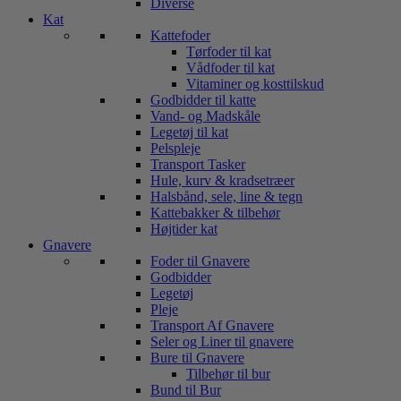
Diverse
Kat
Kattefoder
Tørfoder til kat
Vådfoder til kat
Vitaminer og kosttilskud
Godbidder til katte
Vand- og Madskåle
Legetøj til kat
Pelspleje
Transport Tasker
Hule, kurv & kradsetræer
Halsbånd, sele, line & tegn
Kattebakker & tilbehør
Højtider kat
Gnavere
Foder til Gnavere
Godbidder
Legetøj
Pleje
Transport Af Gnavere
Seler og Liner til gnavere
Bure til Gnavere
Tilbehør til bur
Bund til Bur