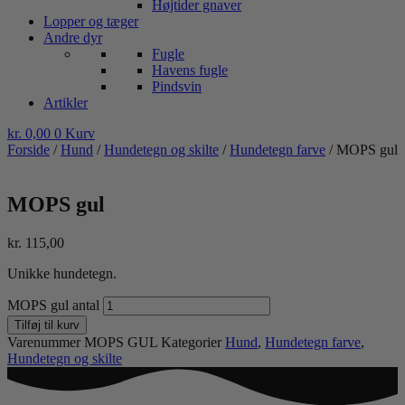
Højtider gnaver
Lopper og tæger
Andre dyr
Fugle
Havens fugle
Pindsvin
Artikler
kr.
0,00
0
Kurv
Forside
/
Hund
/
Hundetegn og skilte
/
Hundetegn farve
/ MOPS gul
MOPS gul
kr.
115,00
Unikke hundetegn.
MOPS gul antal
Tilføj til kurv
Varenummer
MOPS GUL
Kategorier
Hund
,
Hundetegn farve
,
Hundetegn og skilte