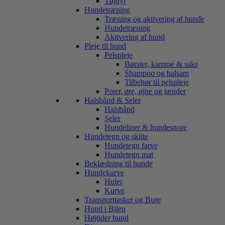
Tøjdyr
Hundetræning
Træning og aktivering af hunde
Hundetræning
Aktivering af hund
Pleje til hund
Pelspleje
Børster, kamme & saks
Shampoo og balsam
Tilbehør til pelspleje
Poter, øre, øjne og tænder
Halsbånd & Seler
Halsbånd
Seler
Hundeliner & hundesnore
Hundetegn og skilte
Hundetegn farve
Hundetegn mat
Beklædning til hunde
Hundekurve
Huler
Kurve
Transporttasker og Bure
Hund i Bilen
Højtider hund