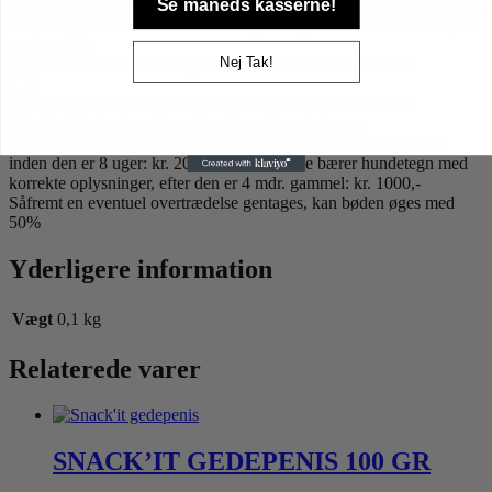
Se måneds kasserne!
Hunden skal inden den er 8 uger gammel være mærket & registreret.
Hunden skal fra den er 4 måneder gammel, bærer halsbånd forsynet
med et skilt,
Nej Tak!
der som minimum skal angive besidderens navn & adresse.
§ 12
Med bøde straffes den, der overtræder §1 stk1 & § 3 stk. 1
5.1. Strafpåstande ved overtrædelse af hundeloven.
Hunden ikke er ID mærket og registreret i Dansk hunderegister
inden den er 8 uger: kr. 2000,- Hunden ikke bærer hundetegn med
korrekte oplysninger, efter den er 4 mdr. gammel: kr. 1000,-
Såfremt en eventuel overtrædelse gentages, kan bøden øges med
50%
Yderligere information
Vægt
0,1 kg
Relaterede varer
SNACK’IT GEDEPENIS 100 GR