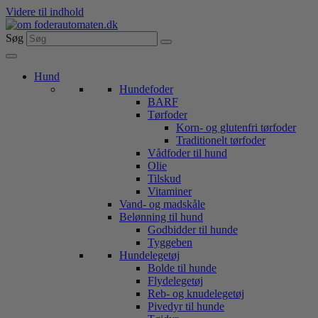
Videre til indhold
Søg
Hund
Hundefoder
BARF
Tørfoder
Korn- og glutenfri tørfoder
Traditionelt tørfoder
Vådfoder til hund
Olie
Tilskud
Vitaminer
Vand- og madskåle
Belønning til hund
Godbidder til hunde
Tyggeben
Hundelegetøj
Bolde til hunde
Flydelegetøj
Reb- og knudelegetøj
Pivedyr til hunde