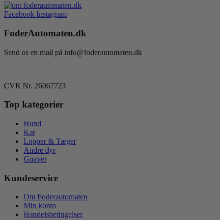
Facebook
Instagram
FoderAutomaten.dk
Send os en mail på info@foderautomaten.dk
CVR Nr. 26067723
Top kategorier
Hund
Kat
Lopper & Tæger
Andre dyr
Gnaver
Kundeservice
Om Foderautomaten
Min konto
Handelsbetingelser