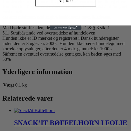
Nej Tak!
Hunden skal inden den er 8 uger gammel være mærket & registreret.
Hunden skal fra den er 4 måneder gammel, bærer halsbånd forsynet
med et skilt,
der som minimum skal angive besidderens navn & adresse.
§ 12
Med bøde straffes den, der overtræder §1 stk1 & § 3 stk. 1
5.1. Strafpåstande ved overtrædelse af hundeloven.
Hunden ikke er ID mærket og registreret i Dansk hunderegister
inden den er 8 uger: kr. 2000,- Hunden ikke bærer hundetegn med
korrekte oplysninger, efter den er 4 mdr. gammel: kr. 1000,-
Såfremt en eventuel overtrædelse gentages, kan bøden øges med
50%
Yderligere information
Vægt
0,1 kg
Relaterede varer
SNACK’IT BØFFELHORN I FOLIE