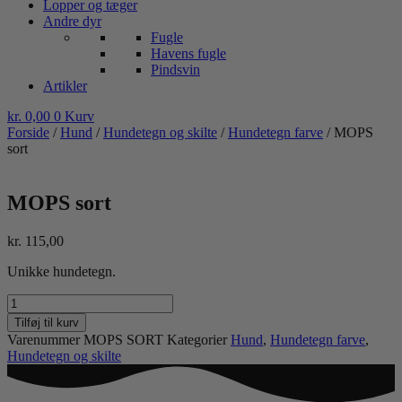
Lopper og tæger
Andre dyr
Fugle
Havens fugle
Pindsvin
Artikler
kr.
0,00
0
Kurv
Forside
/
Hund
/
Hundetegn og skilte
/
Hundetegn farve
/ MOPS
sort
MOPS sort
kr.
115,00
Unikke hundetegn.
MOPS
sort
Tilføj til kurv
antal
Varenummer
MOPS SORT
Kategorier
Hund
,
Hundetegn farve
,
Hundetegn og skilte