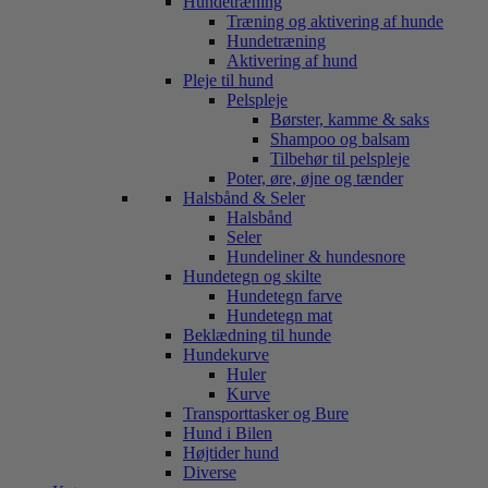
Hundetræning
Træning og aktivering af hunde
Hundetræning
Aktivering af hund
Pleje til hund
Pelspleje
Børster, kamme & saks
Shampoo og balsam
Tilbehør til pelspleje
Poter, øre, øjne og tænder
Halsbånd & Seler
Halsbånd
Seler
Hundeliner & hundesnore
Hundetegn og skilte
Hundetegn farve
Hundetegn mat
Beklædning til hunde
Hundekurve
Huler
Kurve
Transporttasker og Bure
Hund i Bilen
Højtider hund
Diverse