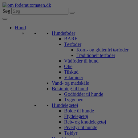
Videre
til
Søg
indhold
Hund
Hundefoder
BARF
Tørfoder
Korn- og glutenfri tørfoder
Traditionelt tørfoder
Vådfoder til hund
Olie
Tilskud
Vitaminer
Vand- og madskåle
Belønning til hund
Godbidder til hunde
Tyggeben
Hundelegetøj
Bolde til hunde
Flydelegetøj
Reb- og knudelegetøj
Pivedyr til hunde
Tøjdyr