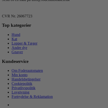
vælges
på
varesiden
CVR Nr. 26067723
Top kategorier
Hund
Kat
Lopper & Tæger
Andre dyr
Gnaver
Kundeservice
Om Foderautomaten
Min konto
Handelsbetingelser
Cookiepolitik
Privatlivspolitik
Lovgivning
Fortrydelse & Reklamation