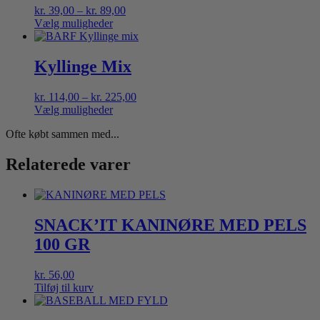
Prisinterval:
kr.
39,00
–
kr.
89,00
kr. 39,00
Vælg muligheder
Dette
til
vare
kr. 89,00
har
Kyllinge Mix
flere
varianter.
Prisinterval:
kr.
114,00
–
kr.
225,00
Mulighederne
kr. 114,00
Vælg muligheder
kan
Dette
til
vælges
Ofte købt sammen med...
vare
kr. 225,00
på
har
varesiden
flere
Relaterede varer
varianter.
Mulighederne
kan
vælges
SNACK’IT KANINØRE MED PELS
på
varesiden
100 GR
kr.
56,00
Tilføj til kurv