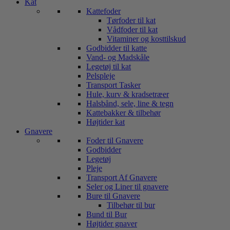
Kat
Kattefoder
Tørfoder til kat
Vådfoder til kat
Vitaminer og kosttilskud
Godbidder til katte
Vand- og Madskåle
Legetøj til kat
Pelspleje
Transport Tasker
Hule, kurv & kradsetræer
Halsbånd, sele, line & tegn
Kattebakker & tilbehør
Højtider kat
Gnavere
Foder til Gnavere
Godbidder
Legetøj
Pleje
Transport Af Gnavere
Seler og Liner til gnavere
Bure til Gnavere
Tilbehør til bur
Bund til Bur
Højtider gnaver