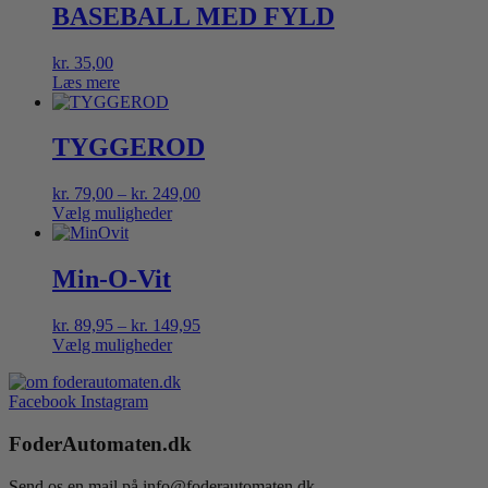
BASEBALL MED FYLD
kr.
35,00
Læs mere
TYGGEROD
Prisinterval:
kr.
79,00
–
kr.
249,00
kr. 79,00
Vælg muligheder
Dette
til
vare
kr. 249,00
har
Min-O-Vit
flere
varianter.
Prisinterval:
kr.
89,95
–
kr.
149,95
Mulighederne
kr. 89,95
Vælg muligheder
kan
Dette
til
vælges
vare
kr. 149,95
på
Facebook
Instagram
har
varesiden
flere
FoderAutomaten.dk
varianter.
Mulighederne
kan
Send os en mail på info@foderautomaten.dk