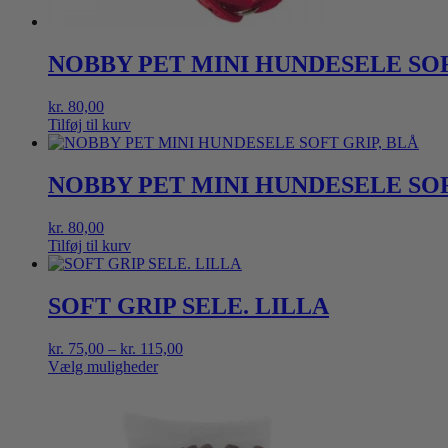
NOBBY PET MINI HUNDESELE SOF
kr.
80,00
Tilføj til kurv
NOBBY PET MINI HUNDESELE SOF
kr.
80,00
Tilføj til kurv
SOFT GRIP SELE. LILLA
Prisinterval:
kr.
75,00
–
kr.
115,00
kr. 75,00
Vælg muligheder
Dette
til
vare
kr. 115,00
har
flere