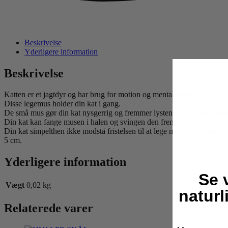
Beskrivelse
Yderligere information
Beskrivelse
Katten er et jagtdyr og har brug for motion og mental stimuli.
Disse legemus holder din kat i gang.
De små mus gør din kat nysgerrig og fremmer lysten til den gode gaml
Din kat kan fange musen i halen og svingen den frem og tilbage.
Din kat simpelthen ikke modstå fristelsen til at lege med plysmusene.
5 cm.
Yderligere information
Se 
Vægt
0,02 kg
naturl
Relaterede varer