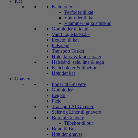
Kat
Kattefoder
Tørfoder til kat
Vådfoder til kat
Vitaminer og kosttilskud
Godbidder til katte
Vand- og Madskåle
Legetøj til kat
Pelspleje
Transport Tasker
Hule, kurv & kradsetræer
Halsbånd, sele, line & tegn
Kattebakker & tilbehør
Højtider kat
Gnavere
Foder til Gnavere
Godbidder
Legetøj
Pleje
Transport Af Gnavere
Seler og Liner til gnavere
Bure til Gnavere
Tilbehør til bur
Bund til Bur
Højtider gnaver