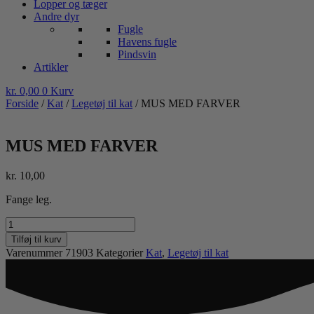
Lopper og tæger
Andre dyr
Fugle
Havens fugle
Pindsvin
Artikler
kr.
0,00
0
Kurv
Forside
/
Kat
/
Legetøj til kat
/ MUS MED FARVER
MUS MED FARVER
kr.
10,00
Fange leg.
MUS
MED
Tilføj til kurv
FARVER
Varenummer
71903
Kategorier
Kat
,
Legetøj til kat
antal