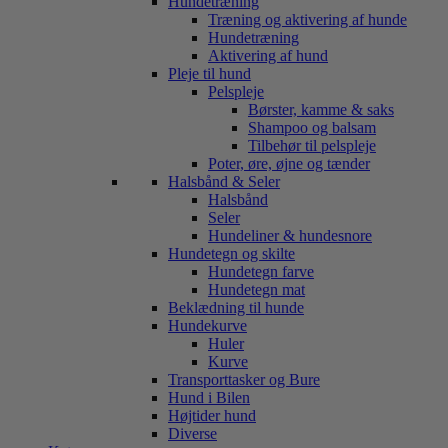
Hundetræning
Træning og aktivering af hunde
Hundetræning
Aktivering af hund
Pleje til hund
Pelspleje
Børster, kamme & saks
Shampoo og balsam
Tilbehør til pelspleje
Poter, øre, øjne og tænder
Halsbånd & Seler
Halsbånd
Seler
Hundeliner & hundesnore
Hundetegn og skilte
Hundetegn farve
Hundetegn mat
Beklædning til hunde
Hundekurve
Huler
Kurve
Transporttasker og Bure
Hund i Bilen
Højtider hund
Diverse