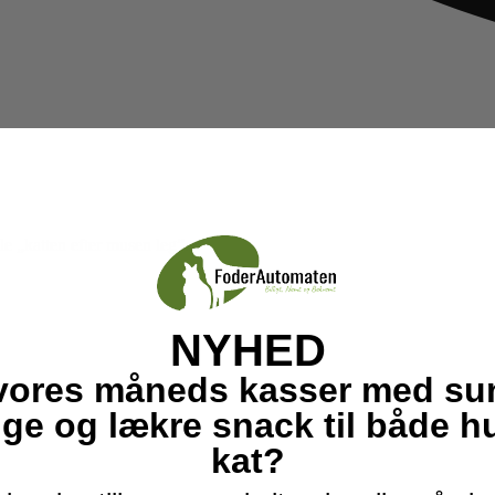
e „katten efter musen leg”.
NYHED
vores måneds kasser med su
ige og lækre snack til både 
kat?