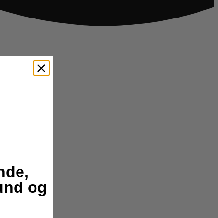
nde,
hund og