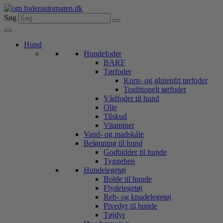
Videre
til
Søg
indhold
Hund
Hundefoder
BARF
Tørfoder
Korn- og glutenfri tørfoder
Traditionelt tørfoder
Vådfoder til hund
Olie
Tilskud
Vitaminer
Vand- og madskåle
Belønning til hund
Godbidder til hunde
Tyggeben
Hundelegetøj
Bolde til hunde
Flydelegetøj
Reb- og knudelegetøj
Pivedyr til hunde
Tøjdyr