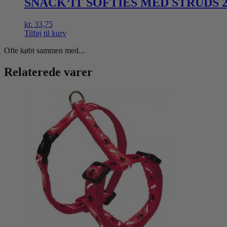
SNACK’IT SOFTIES MED STRUDS 2
kr.
33,75
Tilføj til kurv
Ofte købt sammen med...
Relaterede varer