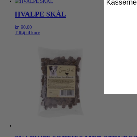
Kasserne 
HVALPE SKÅL
kr.
90,00
Tilføj til kurv