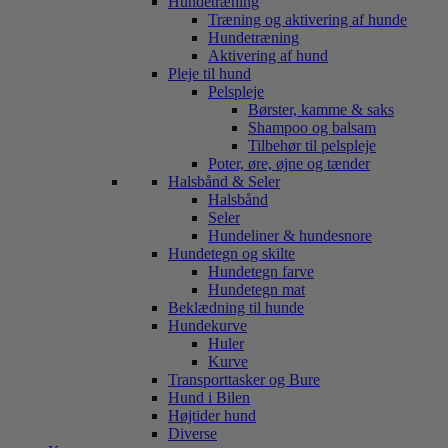
Hundetræning
Træning og aktivering af hunde
Hundetræning
Aktivering af hund
Pleje til hund
Pelspleje
Børster, kamme & saks
Shampoo og balsam
Tilbehør til pelspleje
Poter, øre, øjne og tænder
Halsbånd & Seler
Halsbånd
Seler
Hundeliner & hundesnore
Hundetegn og skilte
Hundetegn farve
Hundetegn mat
Beklædning til hunde
Hundekurve
Huler
Kurve
Transporttasker og Bure
Hund i Bilen
Højtider hund
Diverse