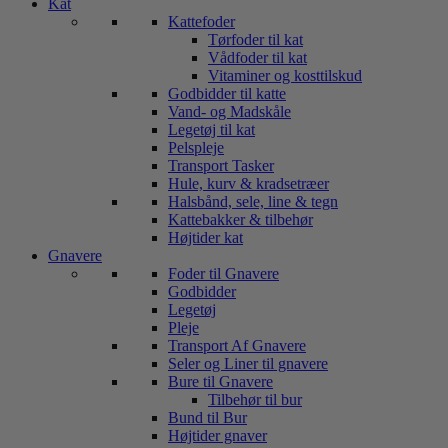
Kat
Kattefoder
Tørfoder til kat
Vådfoder til kat
Vitaminer og kosttilskud
Godbidder til katte
Vand- og Madskåle
Legetøj til kat
Pelspleje
Transport Tasker
Hule, kurv & kradsetræer
Halsbånd, sele, line & tegn
Kattebakker & tilbehør
Højtider kat
Gnavere
Foder til Gnavere
Godbidder
Legetøj
Pleje
Transport Af Gnavere
Seler og Liner til gnavere
Bure til Gnavere
Tilbehør til bur
Bund til Bur
Højtider gnaver