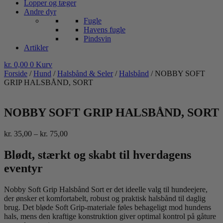
Lopper og tæger
Andre dyr
Fugle
Havens fugle
Pindsvin
Artikler
kr.
0,00
0
Kurv
Forside
/
Hund
/
Halsbånd & Seler
/
Halsbånd
/ NOBBY SOFT
GRIP HALSBÅND, SORT
NOBBY SOFT GRIP HALSBÅND, SORT
Prisinterval:
kr.
35,00
–
kr.
75,00
kr. 35,00
til
Blødt, stærkt og skabt til hverdagens
kr. 75,00
eventyr
Nobby Soft Grip Halsbånd Sort er det ideelle valg til hundeejere,
der ønsker et komfortabelt, robust og praktisk halsbånd til daglig
brug. Det bløde Soft Grip-materiale føles behageligt mod hundens
hals, mens den kraftige konstruktion giver optimal kontrol på gåture