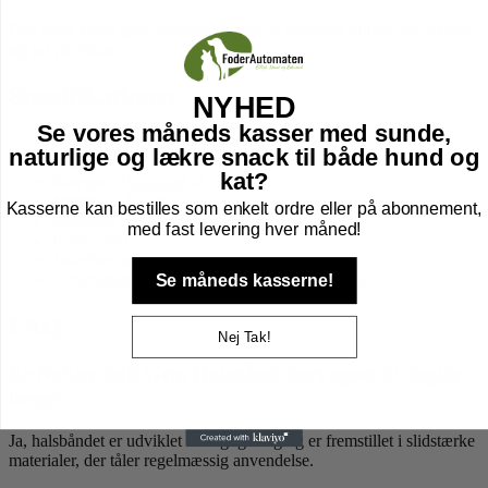
Den sorte farve giver samtidig et flot og moderne udtryk, der skiller
sig ud på gåturen.
Specifikationer
NYHED
Se vores måneds kasser med sunde,
Produktnavn: Nobby Soft Grip Halsbånd
naturlige og lækre snack til både hund og
Brand:
Nobby
kat?
Kategori:
Halsbånd
til hund
Materiale: Nylon
Kasserne kan bestilles som enkelt ordre eller på abonnement,
Lukning: Kraftigt plastikspænde
med fast levering hver måned!
Farve: Sort
Justerbar størrelse: Ja
Se måneds kasserne!
Anvendelse: Daglige gåture og hundetræning
FAQ
Nej Tak!
Er Nobby Soft Grip Halsbånd Sort egnet til daglig
brug?
Ja, halsbåndet er udviklet til daglig brug og er fremstillet i slidstærke
materialer, der tåler regelmæssig anvendelse.