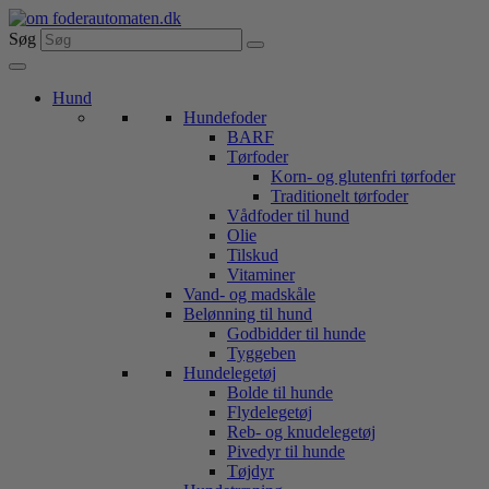
Videre
til
Søg
indhold
Hund
Hundefoder
BARF
Tørfoder
Korn- og glutenfri tørfoder
Traditionelt tørfoder
Vådfoder til hund
Olie
Tilskud
Vitaminer
Vand- og madskåle
Belønning til hund
Godbidder til hunde
Tyggeben
Hundelegetøj
Bolde til hunde
Flydelegetøj
Reb- og knudelegetøj
Pivedyr til hunde
Tøjdyr