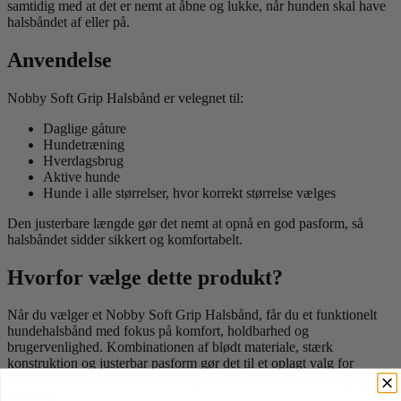
samtidig med at det er nemt at åbne og lukke, når hunden skal have
halsbåndet af eller på.
Anvendelse
Nobby Soft Grip Halsbånd er velegnet til:
Daglige gåture
Hundetræning
Hverdagsbrug
Aktive hunde
Hunde i alle størrelser, hvor korrekt størrelse vælges
Den justerbare længde gør det nemt at opnå en god pasform, så
halsbåndet sidder sikkert og komfortabelt.
Hvorfor vælge dette produkt?
Når du vælger et Nobby Soft Grip Halsbånd, får du et funktionelt
hundehalsbånd med fokus på komfort, holdbarhed og
brugervenlighed. Kombinationen af blødt materiale, stærk
konstruktion og justerbar pasform gør det til et oplagt valg for
hundeejere, der ønsker et pålideligt halsbånd til både træning og
hverdag.