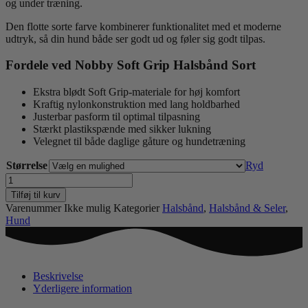
og under træning.
Den flotte sorte farve kombinerer funktionalitet med et moderne
udtryk, så din hund både ser godt ud og føler sig godt tilpas.
Fordele ved Nobby Soft Grip Halsbånd Sort
Ekstra blødt Soft Grip-materiale for høj komfort
Kraftig nylonkonstruktion med lang holdbarhed
Justerbar pasform til optimal tilpasning
Stærkt plastikspænde med sikker lukning
Velegnet til både daglige gåture og hundetræning
Størrelse
Ryd
NOBBY
SOFT
Tilføj til kurv
GRIP
Varenummer
Ikke mulig
Kategorier
Halsbånd
,
Halsbånd & Seler
,
HALSBÅND,
Hund
SORT
antal
Beskrivelse
Yderligere information