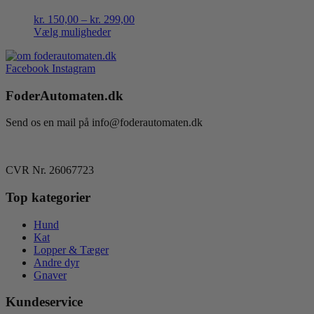
Prisinterval:
kr.
150,00
–
kr.
299,00
kr. 150,00
Vælg muligheder
Dette
til
vare
kr. 299,00
Facebook
Instagram
har
flere
FoderAutomaten.dk
varianter.
Mulighederne
kan
Send os en mail på info@foderautomaten.dk
vælges
på
varesiden
CVR Nr. 26067723
Top kategorier
Hund
Kat
Lopper & Tæger
Andre dyr
Gnaver
Kundeservice