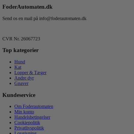
FoderAutomaten.dk
Send os en mail på info@foderautomaten.dk
CVR Nr. 26067723
Top kategorier
Hund
Kat
Lopper & Tæger
Andre dyr
Gnaver
Kundeservice
Om Foderautomaten
Min konto
Handelsbetingelser
Cookiepolitik
Privatlivspolitik
Lovgivning