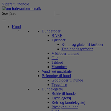
Videre til indhold
Søg
Hund
Hundefoder
BARF
Tørfoder
Korn- og glutenfri tørfoder
Traditionelt tørfoder
Vådfoder til hund
Olie
Tilskud
Vitaminer
Vand- og madskåle
Belønning til hund
Godbidder til hunde
Tyggeben
Hundelegetøj
Bolde til hunde
Flydelegetøj
Reb- og knudelegetøj
Pivedyr til hunde