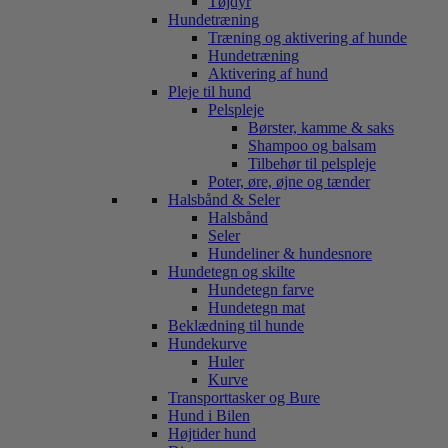
Tøjdyr
Hundetræning
Træning og aktivering af hunde
Hundetræning
Aktivering af hund
Pleje til hund
Pelspleje
Børster, kamme & saks
Shampoo og balsam
Tilbehør til pelspleje
Poter, øre, øjne og tænder
Halsbånd & Seler
Halsbånd
Seler
Hundeliner & hundesnore
Hundetegn og skilte
Hundetegn farve
Hundetegn mat
Beklædning til hunde
Hundekurve
Huler
Kurve
Transporttasker og Bure
Hund i Bilen
Højtider hund