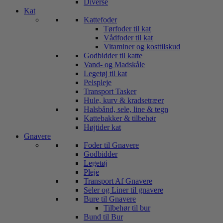
Diverse
Kat
Kattefoder
Tørfoder til kat
Vådfoder til kat
Vitaminer og kosttilskud
Godbidder til katte
Vand- og Madskåle
Legetøj til kat
Pelspleje
Transport Tasker
Hule, kurv & kradsetræer
Halsbånd, sele, line & tegn
Kattebakker & tilbehør
Højtider kat
Gnavere
Foder til Gnavere
Godbidder
Legetøj
Pleje
Transport Af Gnavere
Seler og Liner til gnavere
Bure til Gnavere
Tilbehør til bur
Bund til Bur