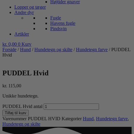
Højtider gnaver
Lopper og tæger
Andre dyr
Fugle
Havens fugle
Pindsvin
Artikler
kr.
0,00
0
Kurv
Forside
/
Hund
/
Hundetegn og skilte
/
Hundetegn farve
/ PUDDEL
Hvid
PUDDEL Hvid
kr.
115,00
Unikke hundetegn.
PUDDEL Hvid antal
Tilføj til kurv
Varenummer
PUDDEL HVID
Kategorier
Hund
,
Hundetegn farve
,
Hundetegn og skilte