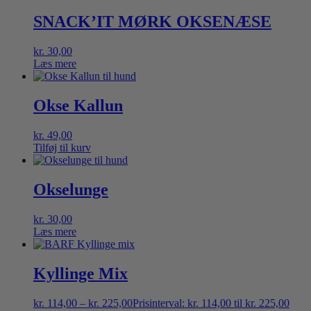
SNACK’IT MØRK OKSENÆSE
kr.
30,00
Læs mere
Okse Kallun
kr.
49,00
Tilføj til kurv
Okselunge
kr.
30,00
Læs mere
Kyllinge Mix
kr.
114,00
–
kr.
225,00
Prisinterval: kr. 114,00 til kr. 225,00