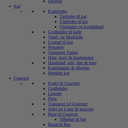
Diverse
Kat
Kattefoder
Tørfoder til kat
Vådfoder til kat
Vitaminer og kosttilskud
Godbidder til katte
Vand- og Madskåle
Legetøj til kat
Pelspleje
Transport Tasker
Hule, kurv & kradsetræer
Halsbånd, sele, line & tegn
Kattebakker & tilbehør
Højtider kat
Gnavere
Foder til Gnavere
Godbidder
Legetøj
Pleje
Transport Af Gnavere
Seler og Liner til gnavere
Bure til Gnavere
Tilbehør til bur
Bund til Bur