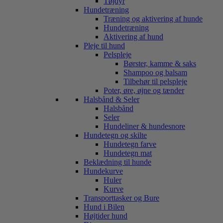
Tøjdyr
Hundetræning
Træning og aktivering af hunde
Hundetræning
Aktivering af hund
Pleje til hund
Pelspleje
Børster, kamme & saks
Shampoo og balsam
Tilbehør til pelspleje
Poter, øre, øjne og tænder
Halsbånd & Seler
Halsbånd
Seler
Hundeliner & hundesnore
Hundetegn og skilte
Hundetegn farve
Hundetegn mat
Beklædning til hunde
Hundekurve
Huler
Kurve
Transporttasker og Bure
Hund i Bilen
Højtider hund