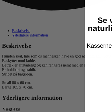
Se 
naturl
Beskrivelse
Yderligere information
Kasserne 
Beskrivelse
Hunden skal, lige som os mennesker, have en god søvn for at fungere 
Beskytter mod kulde.
Betræk er aftatageligt og kan rengøres nemt med en klud.
Er holdbart og stabilt.
Stribet på bagsiden.
Small 80 x 60 cm.
Large 105 x 70 cm.
Yderligere information
Vægt
4 kg