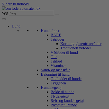
Videre til indhold
Søg
Hund
Hundefoder
BARF
Tørfoder
Korn- og glutenfri tørfoder
Traditionelt tørfoder
Vådfoder til hund
Olie
Tilskud
Vitaminer
Vand- og madskåle
Belønning til hund
Godbidder til hunde
Tyggeben
Hundelegetøj
Bolde til hunde
Flydelegetøj
Reb- og knudelegetøj
Pivedyr til hunde