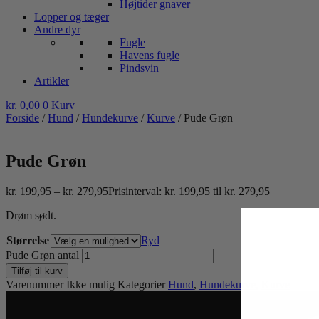
Højtider gnaver
Lopper og tæger
Andre dyr
Fugle
Havens fugle
Pindsvin
Artikler
kr.
0,00
0
Kurv
Forside
/
Hund
/
Hundekurve
/
Kurve
/ Pude Grøn
Pude Grøn
kr.
199,95
–
kr.
279,95
Prisinterval: kr. 199,95 til kr. 279,95
Drøm sødt.
Størrelse
Ryd
Pude Grøn antal
Tilføj til kurv
Varenummer
Ikke mulig
Kategorier
Hund
,
Hundekurve
,
Kurve