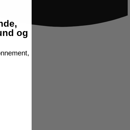
nde,
hund og
bonnement,