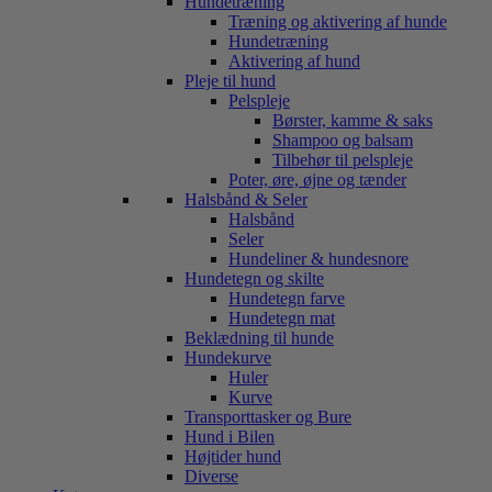
Hundetræning
Træning og aktivering af hunde
Hundetræning
Aktivering af hund
Pleje til hund
Pelspleje
Børster, kamme & saks
Shampoo og balsam
Tilbehør til pelspleje
Poter, øre, øjne og tænder
Halsbånd & Seler
Halsbånd
Seler
Hundeliner & hundesnore
Hundetegn og skilte
Hundetegn farve
Hundetegn mat
Beklædning til hunde
Hundekurve
Huler
Kurve
Transporttasker og Bure
Hund i Bilen
Højtider hund
Diverse