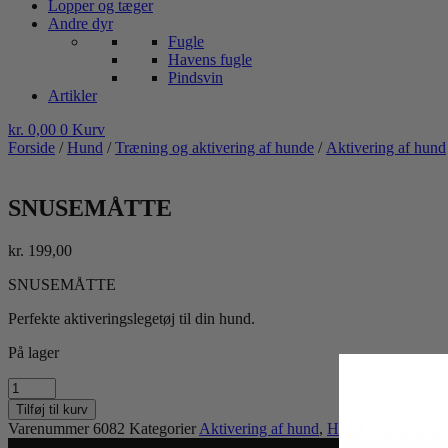
Lopper og tæger
Andre dyr
Fugle
Havens fugle
Pindsvin
Artikler
kr.
0,00
0
Kurv
Forside
/
Hund
/
Træning og aktivering af hunde
/
Aktivering af hund
SNUSEMÅTTE
kr.
199,00
SNUSEMÅTTE
Perfekte aktiveringslegetøj til din hund.
På lager
SNUSEMÅTTE
antal
Tilføj til kurv
Varenummer
6082
Kategorier
Aktivering af hund
,
Hund
,
Træning og 