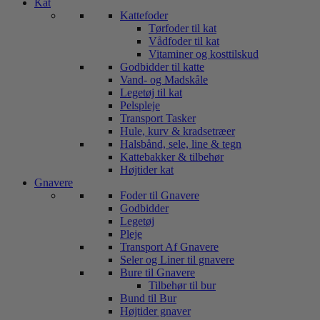
Kat
Kattefoder
Tørfoder til kat
Vådfoder til kat
Vitaminer og kosttilskud
Godbidder til katte
Vand- og Madskåle
Legetøj til kat
Pelspleje
Transport Tasker
Hule, kurv & kradsetræer
Halsbånd, sele, line & tegn
Kattebakker & tilbehør
Højtider kat
Gnavere
Foder til Gnavere
Godbidder
Legetøj
Pleje
Transport Af Gnavere
Seler og Liner til gnavere
Bure til Gnavere
Tilbehør til bur
Bund til Bur
Højtider gnaver