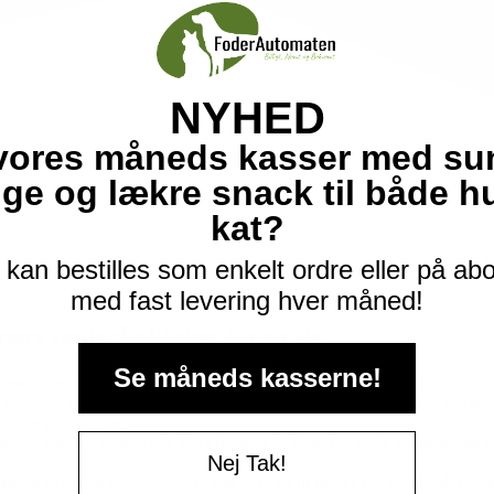
NYHED
vores måneds kasser med su
ige og lækre snack til både 
kat?
kan bestilles som enkelt ordre eller på a
med fast levering hver måned!
ers underholdning foran sig.
Se måneds kasserne!
ans virkelig kommer på arbejde, når de skal findes godbidderne igen.
 hund, da det er et helt naturligt instinkt at bruge næsen. Du kan bruge
ration eller skader.
nfor sporten nose work. Og eftersom du bare kan putte snusemåtten i
Nej Tak!
ørste er det en opgave, der er lige til at gå til for ALLE hunde, det er 