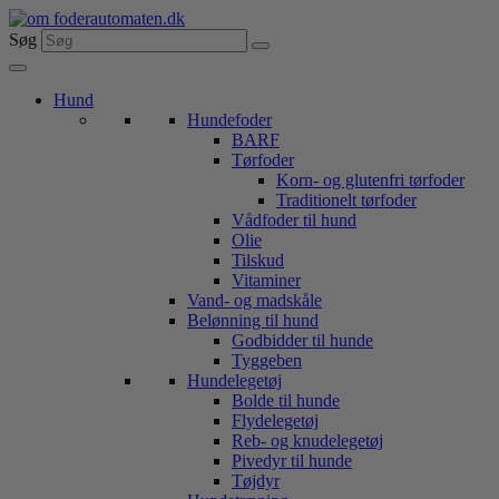
Videre
til
Søg
indhold
Hund
Hundefoder
BARF
Tørfoder
Korn- og glutenfri tørfoder
Traditionelt tørfoder
Vådfoder til hund
Olie
Tilskud
Vitaminer
Vand- og madskåle
Belønning til hund
Godbidder til hunde
Tyggeben
Hundelegetøj
Bolde til hunde
Flydelegetøj
Reb- og knudelegetøj
Pivedyr til hunde
Tøjdyr