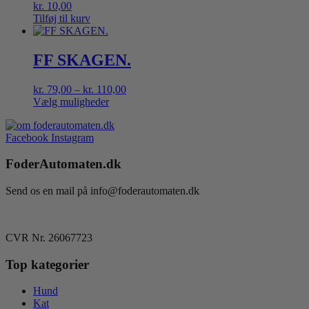
kr.
10,00
Tilføj til kurv
FF SKAGEN.
Prisinterval:
kr.
79,00
–
kr.
110,00
kr. 79,00
Vælg muligheder
Dette
til
vare
kr. 110,00
Facebook
Instagram
har
flere
FoderAutomaten.dk
varianter.
Mulighederne
kan
Send os en mail på info@foderautomaten.dk
vælges
på
varesiden
CVR Nr. 26067723
Top kategorier
Hund
Kat