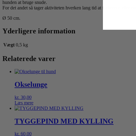
hunden at bruge snude.
For det andet så tager aktiviteten hverken lang tid at forberede eller r
Ø 50 cm.
Yderligere information
Vægt
0,5 kg
Relaterede varer
Okselunge
kr.
30,00
Læs mere
TYGGEPIND MED KYLLING
kr.
60,00