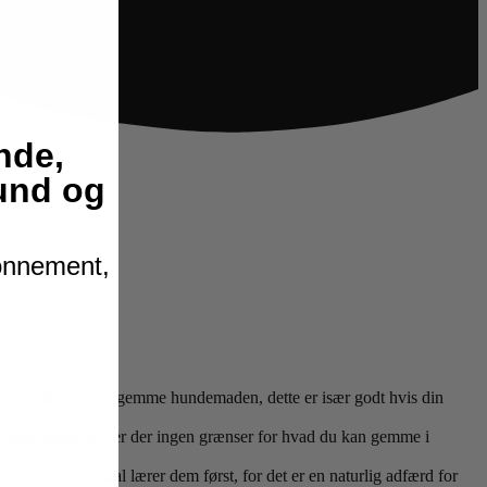
nde,
hund og
bonnement,
 snusemåtten til at gemme hundemaden, dette er især godt hvis din
 vaskemaskinen, er der ingen grænser for hvad du kan gemme i
ikke noget man skal lærer dem først, for det er en naturlig adfærd for