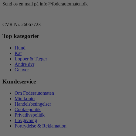
kan
Send os en mail på info@foderautomaten.dk
vælges
på
varesiden
CVR Nr. 26067723
Top kategorier
Hund
Kat
Lopper & Tæger
Andre dyr
Gnaver
Kundeservice
Om Foderautomaten
Min konto
Handelsbetingelser
Cookiepolitik
Privatlivspolitik
Lovgivning
Fortrydelse & Reklamation