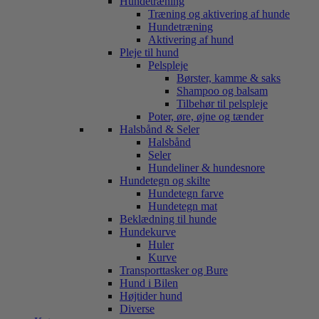
Hundetræning
Træning og aktivering af hunde
Hundetræning
Aktivering af hund
Pleje til hund
Pelspleje
Børster, kamme & saks
Shampoo og balsam
Tilbehør til pelspleje
Poter, øre, øjne og tænder
Halsbånd & Seler
Halsbånd
Seler
Hundeliner & hundesnore
Hundetegn og skilte
Hundetegn farve
Hundetegn mat
Beklædning til hunde
Hundekurve
Huler
Kurve
Transporttasker og Bure
Hund i Bilen
Højtider hund
Diverse