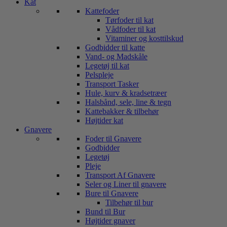
Kat
Kattefoder
Tørfoder til kat
Vådfoder til kat
Vitaminer og kosttilskud
Godbidder til katte
Vand- og Madskåle
Legetøj til kat
Pelspleje
Transport Tasker
Hule, kurv & kradsetræer
Halsbånd, sele, line & tegn
Kattebakker & tilbehør
Højtider kat
Gnavere
Foder til Gnavere
Godbidder
Legetøj
Pleje
Transport Af Gnavere
Seler og Liner til gnavere
Bure til Gnavere
Tilbehør til bur
Bund til Bur
Højtider gnaver