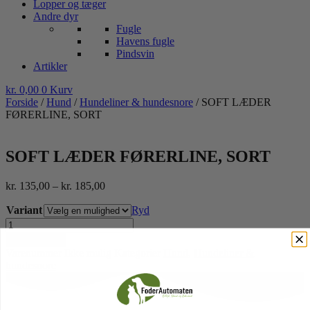
Lopper og tæger
Andre dyr
Fugle
Havens fugle
Pindsvin
Artikler
kr.
0,00
0
Kurv
Forside
/
Hund
/
Hundeliner & hundesnore
/ SOFT LÆDER
FØRERLINE, SORT
SOFT LÆDER FØRERLINE, SORT
Prisinterval:
kr.
135,00
–
kr.
185,00
kr. 135,00
Variant
til
Ryd
kr. 185,00
SOFT
LÆDER
Tilføj til kurv
FØRERLINE,
Varenummer
Ikke mulig
Kategorier
Hund
,
Hundeliner &
SORT
hundesnore
antal