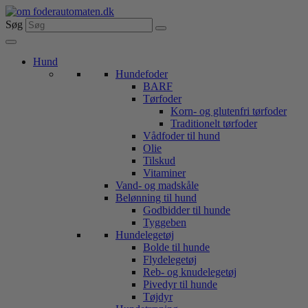
Videre
til
Søg
indhold
Hund
Hundefoder
BARF
Tørfoder
Korn- og glutenfri tørfoder
Traditionelt tørfoder
Vådfoder til hund
Olie
Tilskud
Vitaminer
Vand- og madskåle
Belønning til hund
Godbidder til hunde
Tyggeben
Hundelegetøj
Bolde til hunde
Flydelegetøj
Reb- og knudelegetøj
Pivedyr til hunde
Tøjdyr