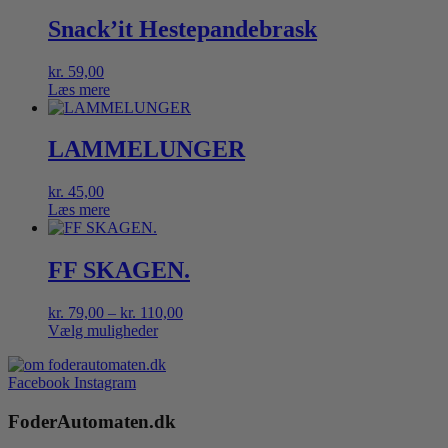
Snack’it Hestepandebrask
kr.
59,00
Læs mere
LAMMELUNGER
kr.
45,00
Læs mere
FF SKAGEN.
Prisinterval:
kr.
79,00
–
kr.
110,00
kr. 79,00
Vælg muligheder
Dette
til
vare
kr. 110,00
Facebook
Instagram
har
flere
FoderAutomaten.dk
varianter.
Mulighederne