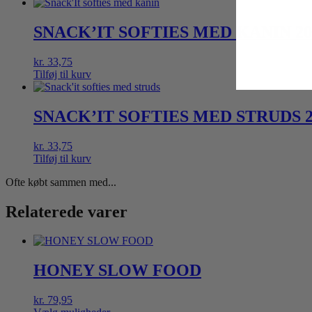
SNACK’IT SOFTIES MED KANIN 20
kr.
33,75
Tilføj til kurv
SNACK’IT SOFTIES MED STRUDS 2
kr.
33,75
Tilføj til kurv
Ofte købt sammen med...
Relaterede varer
HONEY SLOW FOOD
kr.
79,95