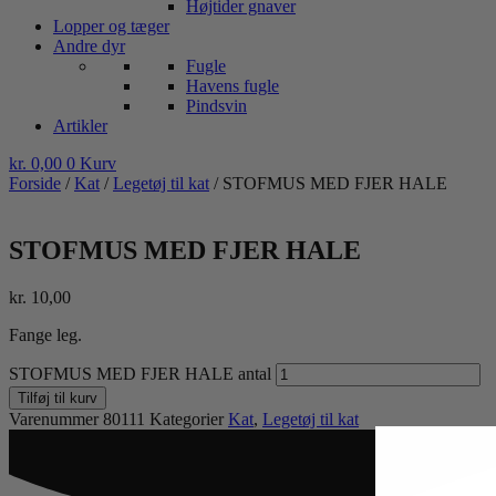
Højtider gnaver
Lopper og tæger
Andre dyr
Fugle
Havens fugle
Pindsvin
Artikler
kr.
0,00
0
Kurv
Forside
/
Kat
/
Legetøj til kat
/ STOFMUS MED FJER HALE
STOFMUS MED FJER HALE
kr.
10,00
Fange leg.
STOFMUS MED FJER HALE antal
Tilføj til kurv
Varenummer
80111
Kategorier
Kat
,
Legetøj til kat