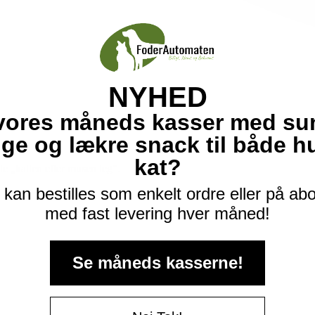
NYHED
vores måneds kasser med su
ige og lækre snack til både 
kat?
e „katten efter musen leg”.
kan bestilles som enkelt ordre eller på a
med fast levering hver måned!
Se måneds kasserne!