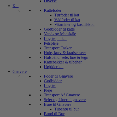
Diverse
Kat
Kattefoder
Tørfoder til kat
Vådfoder til kat
Vitaminer og kosttilskud
Godbidder til katte
Vand- og Madskåle
Legetøj til kat
Pelspleje
Transport Tasker
Hule, kurv & kradsetræer
Halsbånd, sele, line & tegn
Kattebakker & tilbehør
Højtider kat
Gnavere
Foder til Gnavere
Godbidder
Legetøj
Pleje
Transport Af Gnavere
Seler og Liner til gnavere
Bure til Gnavere
Tilbehør til bur
Bund til Bur