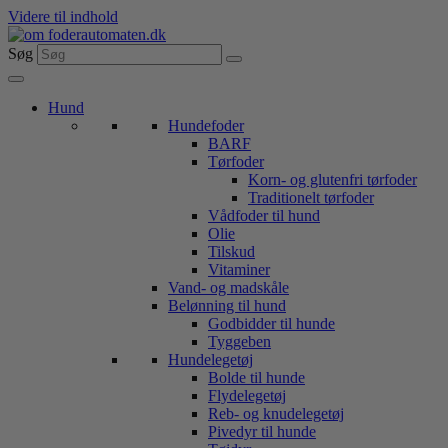
Videre til indhold
Søg
Hund
Hundefoder
BARF
Tørfoder
Korn- og glutenfri tørfoder
Traditionelt tørfoder
Vådfoder til hund
Olie
Tilskud
Vitaminer
Vand- og madskåle
Belønning til hund
Godbidder til hunde
Tyggeben
Hundelegetøj
Bolde til hunde
Flydelegetøj
Reb- og knudelegetøj
Pivedyr til hunde