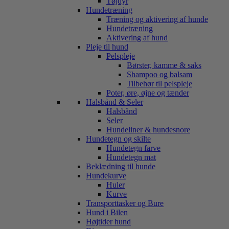
Tøjdyr
Hundetræning
Træning og aktivering af hunde
Hundetræning
Aktivering af hund
Pleje til hund
Pelspleje
Børster, kamme & saks
Shampoo og balsam
Tilbehør til pelspleje
Poter, øre, øjne og tænder
Halsbånd & Seler
Halsbånd
Seler
Hundeliner & hundesnore
Hundetegn og skilte
Hundetegn farve
Hundetegn mat
Beklædning til hunde
Hundekurve
Huler
Kurve
Transporttasker og Bure
Hund i Bilen
Højtider hund