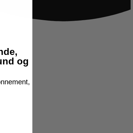
nde,
hund og
bonnement,