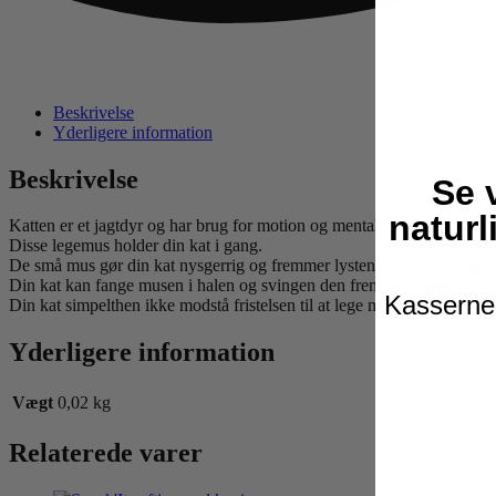
Beskrivelse
Yderligere information
Beskrivelse
Se 
naturl
Katten er et jagtdyr og har brug for motion og mental stimuli.
Disse legemus holder din kat i gang.
De små mus gør din kat nysgerrig og fremmer lysten til den gode gaml
Din kat kan fange musen i halen og svingen den frem og tilbage.
Kasserne 
Din kat simpelthen ikke modstå fristelsen til at lege med plysmusene.
Yderligere information
Vægt
0,02 kg
Relaterede varer