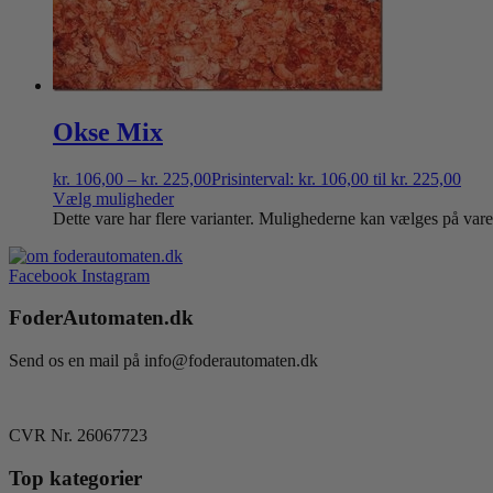
Okse Mix
kr.
106,00
–
kr.
225,00
Prisinterval: kr. 106,00 til kr. 225,00
Vælg muligheder
Dette vare har flere varianter. Mulighederne kan vælges på var
Facebook
Instagram
FoderAutomaten.dk
Send os en mail på info@foderautomaten.dk
CVR Nr. 26067723
Top kategorier