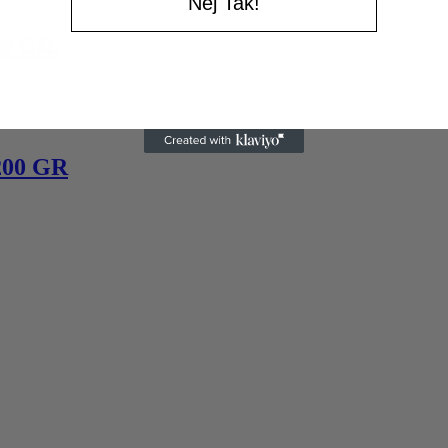
Nej Tak!
0 GR.
00 GR