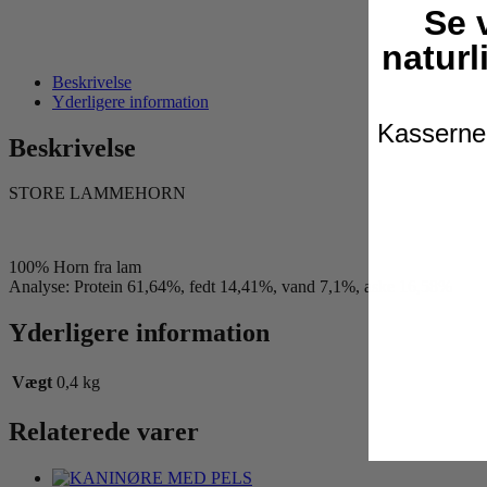
Se 
naturl
Beskrivelse
Yderligere information
Kasserne 
Beskrivelse
STORE LAMMEHORN
100% Horn fra lam
Analyse: Protein 61,64%, fedt 14,41%, vand 7,1%, aske 16,58%
Yderligere information
Vægt
0,4 kg
Relaterede varer