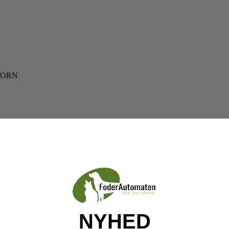
HORN
NYHED