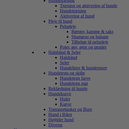
Hundetræning
Træning og aktivering af hunde
Hundetræning
Aktivering af hund
Pleje til hund
Pelspleje
Børster, kamme & saks
Shampoo og balsam
Tilbehør til pelspleje
Poter, øre, øjne og tænder
Halsbånd & Seler
Halsbånd
Seler
Hundeliner & hundesnore
Hundetegn og skilte
Hundetegn farve
Hundetegn mat
Beklædning til hunde
Hundekurve
Huler
Kurve
Transporttasker og Bure
Hund i Bilen
Højtider hund
Diverse