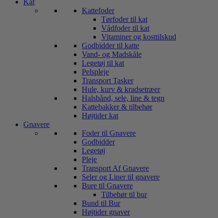
Kat
Kattefoder
Tørfoder til kat
Vådfoder til kat
Vitaminer og kosttilskud
Godbidder til katte
Vand- og Madskåle
Legetøj til kat
Pelspleje
Transport Tasker
Hule, kurv & kradsetræer
Halsbånd, sele, line & tegn
Kattebakker & tilbehør
Højtider kat
Gnavere
Foder til Gnavere
Godbidder
Legetøj
Pleje
Transport Af Gnavere
Seler og Liner til gnavere
Bure til Gnavere
Tilbehør til bur
Bund til Bur
Højtider gnaver