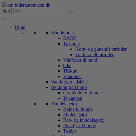
Videre
til
Søg
indhold
Hund
Hundefoder
BARF
Tørfoder
Korn- og glutenfri tørfoder
Traditionelt tørfoder
Vådfoder til hund
Olie
Tilskud
Vitaminer
Vand- og madskåle
Belønning til hund
Godbidder til hunde
Tyggeben
Hundelegetøj
Bolde til hunde
Flydelegetøj
Reb- og knudelegetøj
Pivedyr til hunde
Tøjdyr