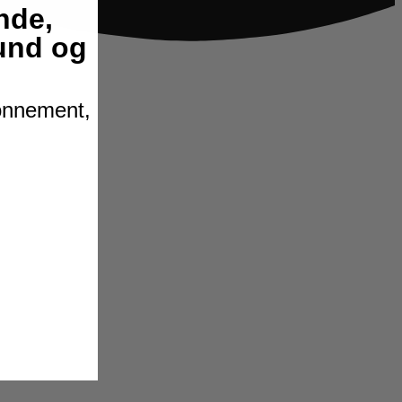
nde,
hund og
bonnement,