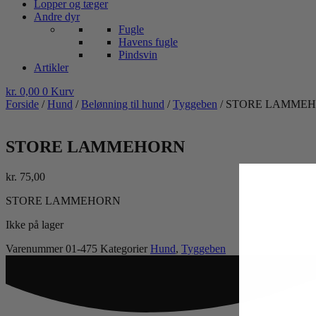
Lopper og tæger
Andre dyr
Fugle
Havens fugle
Pindsvin
Artikler
kr.
0,00
0
Kurv
Forside
/
Hund
/
Belønning til hund
/
Tyggeben
/ STORE LAMME
STORE LAMMEHORN
kr.
75,00
STORE LAMMEHORN
Ikke på lager
Varenummer
01-475
Kategorier
Hund
,
Tyggeben