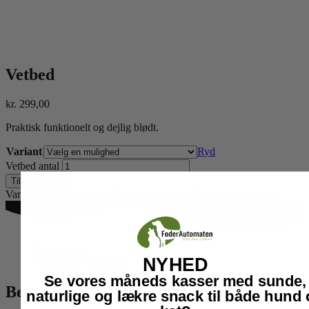
Vetbed
kr.
299,00
Praktisk funktionelt og dejlig blødt.
Variant
Ryd
Vetbed antal
Tilføj til kurv
Varenummer
Ikke mulig
Kategorier
Hund
,
Hundekurve
,
Kurve
Beskrivelse
NYHED
Yderligere information
Se vores måneds kasser med sunde,
Beskrivelse
naturlige og lækre snack til både hund