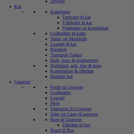
Diverse
Kat
Kattefoder
Tørfoder til kat
Vådfoder til kat
Vitaminer og kosttilskud
Godbidder til katte
Vand- og Madskåle
Legetøj til kat
Pelspleje
Transport Tasker
Hule, kurv & kradsetræer
Halsbånd, sele, line & tegn
Kattebakker & tilbehør
Højtider kat
Gnavere
Foder til Gnavere
Godbidder
Legetøj
Pleje
Transport Af Gnavere
Seler og Liner til gnavere
Bure til Gnavere
Tilbehør til bur
Bund til Bur