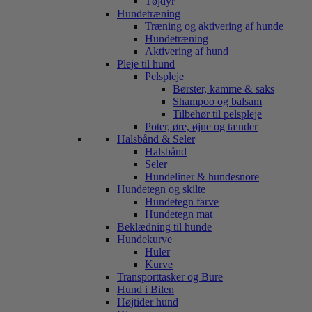
Tøjdyr
Hundetræning
Træning og aktivering af hunde
Hundetræning
Aktivering af hund
Pleje til hund
Pelspleje
Børster, kamme & saks
Shampoo og balsam
Tilbehør til pelspleje
Poter, øre, øjne og tænder
Halsbånd & Seler
Halsbånd
Seler
Hundeliner & hundesnore
Hundetegn og skilte
Hundetegn farve
Hundetegn mat
Beklædning til hunde
Hundekurve
Huler
Kurve
Transporttasker og Bure
Hund i Bilen
Højtider hund