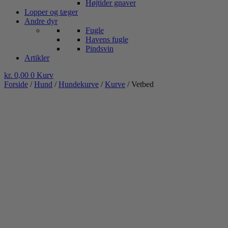
Højtider gnaver
Lopper og tæger
Andre dyr
Fugle
Havens fugle
Pindsvin
Artikler
kr.
0,00
0
Kurv
Forside
/
Hund
/
Hundekurve
/
Kurve
/ Vetbed