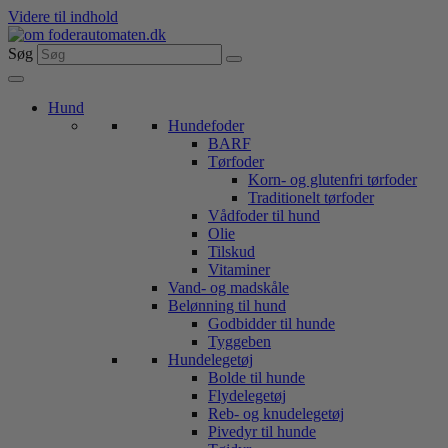
Videre til indhold
Søg
Hund
Hundefoder
BARF
Tørfoder
Korn- og glutenfri tørfoder
Traditionelt tørfoder
Vådfoder til hund
Olie
Tilskud
Vitaminer
Vand- og madskåle
Belønning til hund
Godbidder til hunde
Tyggeben
Hundelegetøj
Bolde til hunde
Flydelegetøj
Reb- og knudelegetøj
Pivedyr til hunde