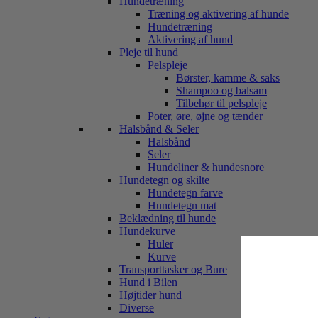
Hundetræning
Træning og aktivering af hunde
Hundetræning
Aktivering af hund
Pleje til hund
Pelspleje
Børster, kamme & saks
Shampoo og balsam
Tilbehør til pelspleje
Poter, øre, øjne og tænder
Halsbånd & Seler
Halsbånd
Seler
Hundeliner & hundesnore
Hundetegn og skilte
Hundetegn farve
Hundetegn mat
Beklædning til hunde
Hundekurve
Huler
Kurve
Transporttasker og Bure
Hund i Bilen
Højtider hund
Diverse