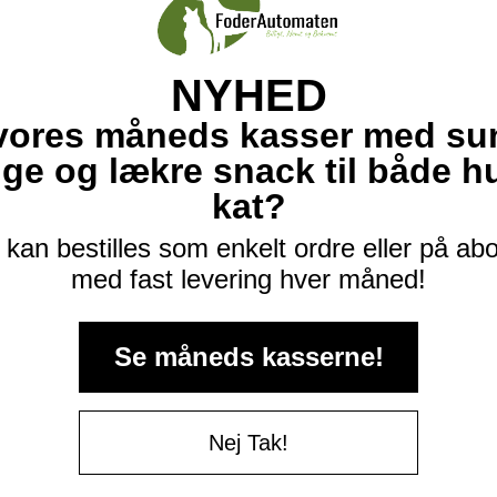
NYHED
vores måneds kasser med su
ige og lækre snack til både 
kat?
kan bestilles som enkelt ordre eller på a
med fast levering hver måned!
Se måneds kasserne!
Nej Tak!