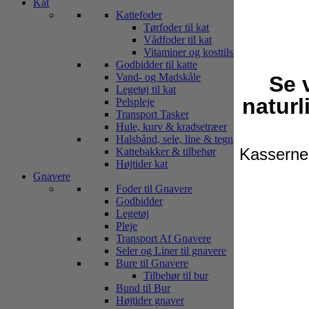
Kat
Kattefoder
Tørfoder til kat
Vådfoder til kat
Vitaminer og kosttilskud
Godbidder til katte
Vand- og Madskåle
Se 
Legetøj til kat
naturl
Pelspleje
Transport Tasker
Hule, kurv & kradsetræer
Halsbånd, sele, line & tegn
Kasserne 
Kattebakker & tilbehør
Højtider kat
Gnavere
Foder til Gnavere
Godbidder
Legetøj
Pleje
Transport Af Gnavere
Seler og Liner til gnavere
Bure til Gnavere
Tilbehør til bur
Bund til Bur
Højtider gnaver