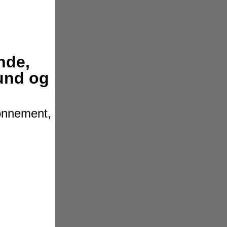
nde,
hund og
bonnement,