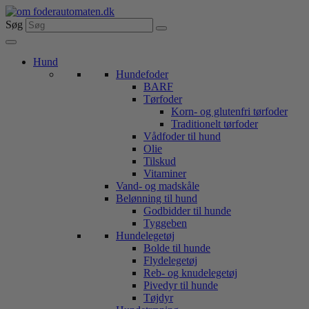
Videre
til
Søg
indhold
Hund
Hundefoder
BARF
Tørfoder
Korn- og glutenfri tørfoder
Traditionelt tørfoder
Vådfoder til hund
Olie
Tilskud
Vitaminer
Vand- og madskåle
Belønning til hund
Godbidder til hunde
Tyggeben
Hundelegetøj
Bolde til hunde
Flydelegetøj
Reb- og knudelegetøj
Pivedyr til hunde
Tøjdyr