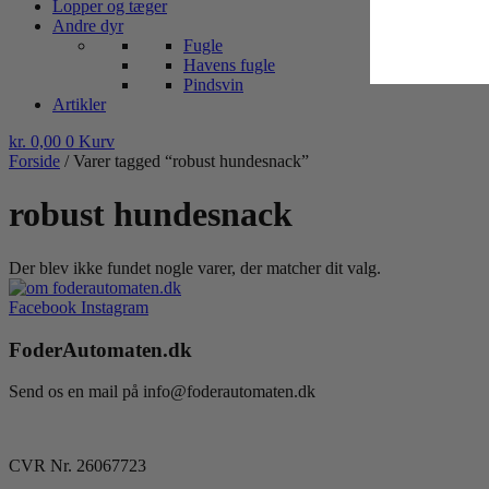
Lopper og tæger
Andre dyr
Fugle
Havens fugle
Pindsvin
Artikler
kr.
0,00
0
Kurv
Forside
/ Varer tagged “robust hundesnack”
robust hundesnack
Der blev ikke fundet nogle varer, der matcher dit valg.
Facebook
Instagram
FoderAutomaten.dk
Send os en mail på info@foderautomaten.dk
CVR Nr. 26067723