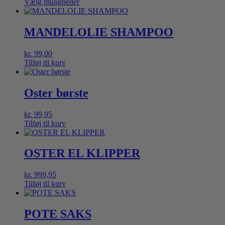
kr. 99,00
Vælg muligheder
Dette
til
vare
kr. 179,00
har
MANDELOLIE SHAMPOO
flere
varianter.
kr.
99,00
Mulighederne
Tilføj til kurv
kan
vælges
på
Oster børste
varesiden
kr.
99,95
Tilføj til kurv
OSTER EL KLIPPER
kr.
999,95
Tilføj til kurv
POTE SAKS