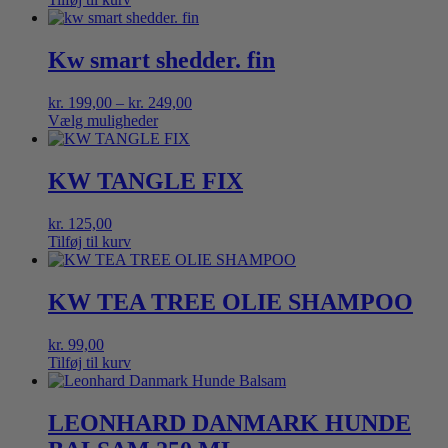
Kw smart shedder. fin
Prisinterval:
kr.
199,00
–
kr.
249,00
kr. 199,00
Vælg muligheder
Dette
til
vare
kr. 249,00
har
KW TANGLE FIX
flere
varianter.
kr.
125,00
Mulighederne
Tilføj til kurv
kan
vælges
på
KW TEA TREE OLIE SHAMPOO
varesiden
kr.
99,00
Tilføj til kurv
LEONHARD DANMARK HUNDE