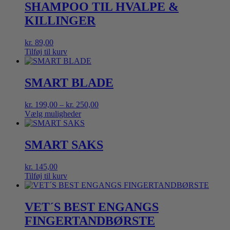
SHAMPOO TIL HVALPE &
KILLINGER
kr.
89,00
Tilføj til kurv
SMART BLADE
Prisinterval:
kr.
199,00
–
kr.
250,00
kr. 199,00
Vælg muligheder
Dette
til
vare
kr. 250,00
har
SMART SAKS
flere
varianter.
kr.
145,00
Mulighederne
Tilføj til kurv
kan
vælges
på
VET´S BEST ENGANGS
varesiden
FINGERTANDBØRSTE