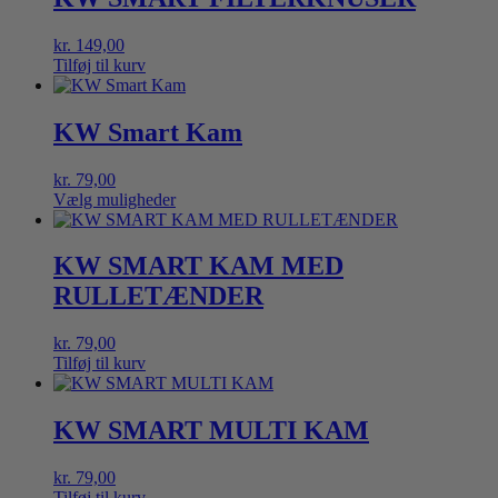
flere
varianter.
kr.
149,00
Mulighederne
Tilføj til kurv
kan
vælges
på
KW Smart Kam
varesiden
kr.
79,00
Vælg muligheder
Dette
vare
har
KW SMART KAM MED
flere
RULLETÆNDER
varianter.
Mulighederne
kan
kr.
79,00
vælges
Tilføj til kurv
på
varesiden
KW SMART MULTI KAM
kr.
79,00
Tilføj til kurv