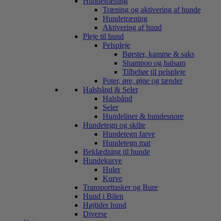
Hundetræning
Træning og aktivering af hunde
Hundetræning
Aktivering af hund
Pleje til hund
Pelspleje
Børster, kamme & saks
Shampoo og balsam
Tilbehør til pelspleje
Poter, øre, øjne og tænder
Halsbånd & Seler
Halsbånd
Seler
Hundeliner & hundesnore
Hundetegn og skilte
Hundetegn farve
Hundetegn mat
Beklædning til hunde
Hundekurve
Huler
Kurve
Transporttasker og Bure
Hund i Bilen
Højtider hund
Diverse