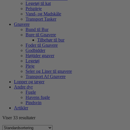
Legetøj til kat
Pelspleje
Vand- og Madskåle
Transport Tasker
Gnavere
Bund til Bur
Bure til Gnavere
Tilbehør til bur
Foder til Gnavere
Godbidder
Højtider gnaver
Legetøj
Pleje
Seler og Liner til gnavere
Transport Af Gnavere
Lopper og tæger
Andre dyr
Fugle
Havens fugle
Pindsvin
Artikler
Viser 33 resultater