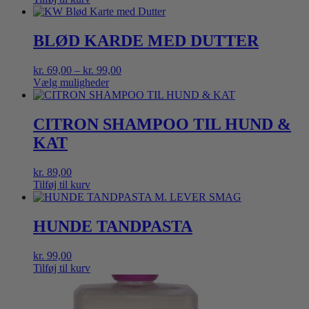
BLØD KARDE MED DUTTER
Prisinterval:
kr.
69,00
–
kr.
99,00
kr. 69,00
Vælg muligheder
Dette
til
vare
kr. 99,00
har
CITRON SHAMPOO TIL HUND &
flere
KAT
varianter.
Mulighederne
kan
kr.
89,00
vælges
Tilføj til kurv
på
varesiden
HUNDE TANDPASTA
kr.
99,00
Tilføj til kurv