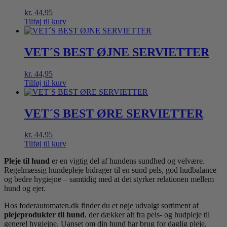
kr.
44,95
Tilføj til kurv
VET´S BEST ØJNE SERVIETTER
kr.
44,95
Tilføj til kurv
VET´S BEST ØRE SERVIETTER
kr.
44,95
Tilføj til kurv
Pleje til hund
er en vigtig del af hundens sundhed og velvære.
Regelmæssig hundepleje bidrager til en sund pels, god hudbalance
og bedre hygiejne – samtidig med at det styrker relationen mellem
hund og ejer.
Hos foderautomaten.dk finder du et nøje udvalgt sortiment af
plejeprodukter til hund
, der dækker alt fra pels- og hudpleje til
generel hygiejne. Uanset om din hund har brug for daglig pleje,