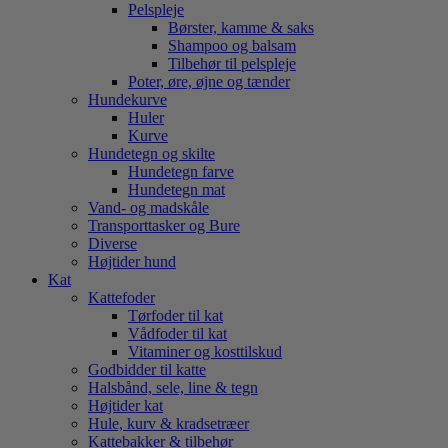
Pelspleje
Børster, kamme & saks
Shampoo og balsam
Tilbehør til pelspleje
Poter, øre, øjne og tænder
Hundekurve
Huler
Kurve
Hundetegn og skilte
Hundetegn farve
Hundetegn mat
Vand- og madskåle
Transporttasker og Bure
Diverse
Højtider hund
Kat
Kattefoder
Tørfoder til kat
Vådfoder til kat
Vitaminer og kosttilskud
Godbidder til katte
Halsbånd, sele, line & tegn
Højtider kat
Hule, kurv & kradsetræer
Kattebakker & tilbehør