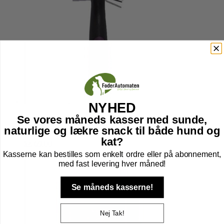
NYHED
Se vores måneds kasser med sunde,
KW 2i1 SMART MINI BØRSTE
naturlige og lækre snack til både hund og
kat?
kr.
69,00
Tilføj til kurv
Kasserne kan bestilles som enkelt ordre eller på abonnement,
med fast levering hver måned!
Se måneds kasserne!
Nej Tak!