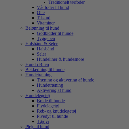
Traditionelt tørfoder
Vådfoder til hund
Olie
Tilskud
Vitaminer
Belønning til hund
Godbidder til hunde
Tyggeben
Halsbånd & Seler
Halsbånd
Seler
Hundeliner & hundesnore
Hund i Bilen
Beklædning til hunde
Hundetræning
Træning og aktivering af hunde
Hundetræning
Aktivering af hund
Hundelegetøj
Bolde til hunde
Flydelegetøj
Reb- og knudelegetøj
Pivedyr til hunde
Tøjdyr
Pleje til hund