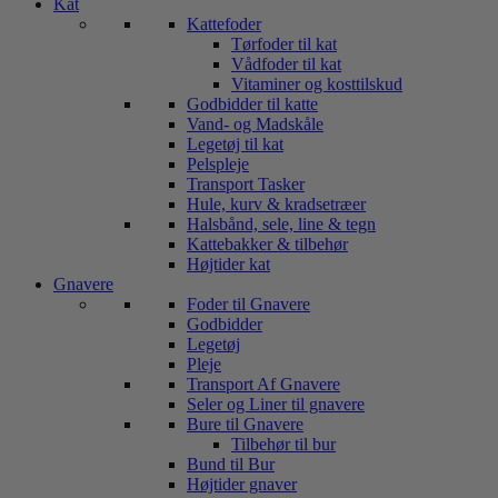
Kat
Kattefoder
Tørfoder til kat
Vådfoder til kat
Vitaminer og kosttilskud
Godbidder til katte
Vand- og Madskåle
Legetøj til kat
Pelspleje
Transport Tasker
Hule, kurv & kradsetræer
Halsbånd, sele, line & tegn
Kattebakker & tilbehør
Højtider kat
Gnavere
Foder til Gnavere
Godbidder
Legetøj
Pleje
Transport Af Gnavere
Seler og Liner til gnavere
Bure til Gnavere
Tilbehør til bur
Bund til Bur
Højtider gnaver