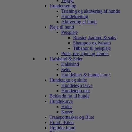
Tøjdyr
Hundetræning
Træning og aktivering af hunde
Hundetræning
Aktivering af hund
Pleje til hund
Pelspleje
Børster, kamme & saks
Shampoo og balsam
Tilbehør til pelspleje
Poter, øre, øjne og tænder
Halsbånd & Seler
Halsbånd
Seler
Hundeliner & hundesnore
Hundetegn og skilte
Hundetegn farve
Hundetegn mat
Beklædning til hunde
Hundekurve
Huler
Kurve
Transporttasker og Bure
Hund i Bilen
Højtider hund