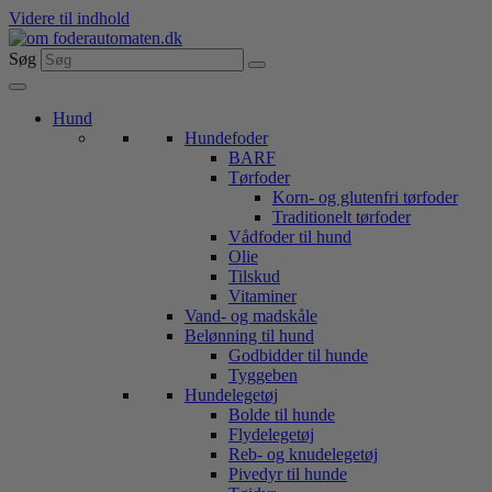
Videre til indhold
Søg
Hund
Hundefoder
BARF
Tørfoder
Korn- og glutenfri tørfoder
Traditionelt tørfoder
Vådfoder til hund
Olie
Tilskud
Vitaminer
Vand- og madskåle
Belønning til hund
Godbidder til hunde
Tyggeben
Hundelegetøj
Bolde til hunde
Flydelegetøj
Reb- og knudelegetøj
Pivedyr til hunde