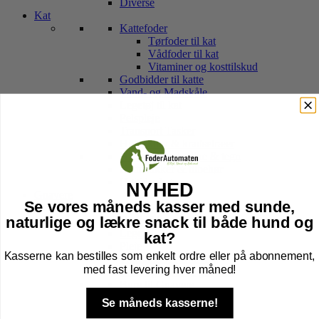
Diverse
Kat
Kattefoder
Tørfoder til kat
Vådfoder til kat
Vitaminer og kosttilskud
Godbidder til katte
Vand- og Madskåle
Legetøj til kat
Pelspleje
Transport Tasker
Hule, kurv & kradsetræer
Halsbånd, sele, line & tegn
Kattebakker & tilbehør
Højtider kat
NYHED
Gnavere
Se vores måneds kasser med sunde,
Foder til Gnavere
naturlige og lækre snack til både hund og
Godbidder
Legetøj
kat?
Pleje
Kasserne kan bestilles som enkelt ordre eller på abonnement,
Transport Af Gnavere
med fast levering hver måned!
Seler og Liner til gnavere
Bure til Gnavere
Tilbehør til bur
Se måneds kasserne!
Bund til Bur