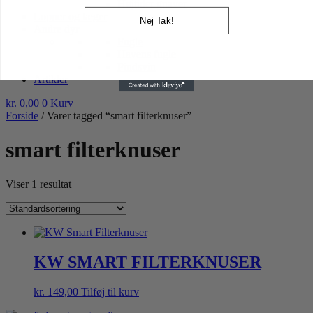
Højtider gnaver
Lopper og tæger
Nej Tak!
Andre dyr
Fugle
Havens fugle
Pindsvin
Artikler
kr.
0,00
0
Kurv
Forside
/ Varer tagged “smart filterknuser”
smart filterknuser
Viser 1 resultat
KW SMART FILTERKNUSER
kr.
149,00
Tilføj til kurv