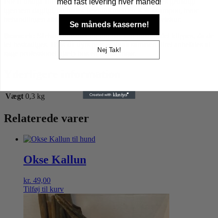
med fast levering hver måned!
For at undgå filtre og filterknuder, bør hunden børstes grundigt
igennem dagligt, og bades jævnligt med en KW shampoo, hvor
behandlingen afsluttes med KW balsam eller KW pelskur.
Se måneds kasserne!
Bemærk:
Sårbare områder og fint hår kan med fordel klippes, da de
let beskadiges. Hvis dit dyrs pels er totalt sammenfiltret anbefales at
Nej Tak!
søge professionel hjælp hos en hundefrisør.
Yderligere information
Vægt
0,3 kg
Relaterede varer
Okse Kallun
kr.
49,00
Tilføj til kurv