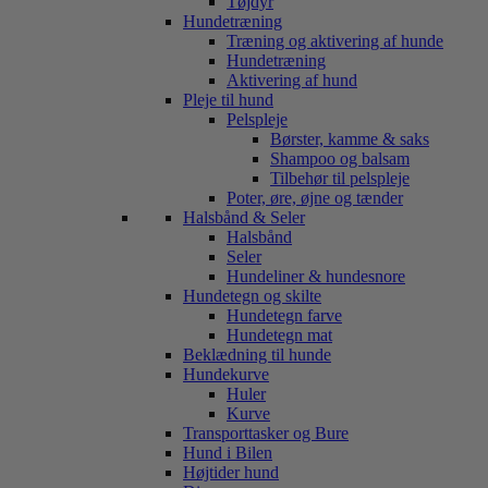
Tøjdyr
Hundetræning
Træning og aktivering af hunde
Hundetræning
Aktivering af hund
Pleje til hund
Pelspleje
Børster, kamme & saks
Shampoo og balsam
Tilbehør til pelspleje
Poter, øre, øjne og tænder
Halsbånd & Seler
Halsbånd
Seler
Hundeliner & hundesnore
Hundetegn og skilte
Hundetegn farve
Hundetegn mat
Beklædning til hunde
Hundekurve
Huler
Kurve
Transporttasker og Bure
Hund i Bilen
Højtider hund