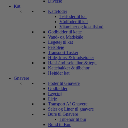
Diverse
Kat
Kattefoder
Tørfoder til kat
Vådfoder til kat
Vitaminer og kosttilskud
Godbidder til katte
Vand- og Madskåle
Legetøj til kat
Pelspleje
Transport Tasker
Hule, kurv & kradsetræer
Halsbånd, sele, line & tegn
Kattebakker & tilbehør
Højtider kat
Gnavere
Foder til Gnavere
Godbidder
Legetøj
Pleje
Transport Af Gnavere
Seler og Liner til gnavere
Bure til Gnavere
Tilbehør til bur
Bund til Bur