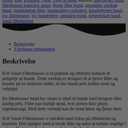
Hund
,
Kat
,
Pelspleje
,
Pleje
,
Pleje til hund
Mærker
filterfjerner hund
,
filterknuser hund kw smart
,
fjerne filtre hund
,
grooming værktøj
hund
,
hundebørste filtre
,
hundeudstyr pelspleje
,
knudefjerner hund
,
kw filterknuser
,
kw hundepleje
,
pelspleje hund
,
pelsredskab hund
,
smart filterknuser
Beskrivelse
Yderligere information
Beskrivelse
KW Smart Filterknuser er et praktisk og effektivt redskab til
pelspleje af hunde. Dette værktøj er designet til at fjerne filtre og
knuder på en skånsom måde, så din hunds pels holdes sund og
velplejet.
En filterknuser hund kw smart er ideel til hunde med længere eller
kraftig pels. Filtre kan hurtigt opstå, hvis pelsen ikke plejes
regelmæssigt. Med dette værktøj kan du nemt løsne og fjerne dem.
KW Smart Filterknuser er udviklet med fokus på effektivitet og
komfort. Den hjælper med at bryde filtre op uden at trække unødigt i