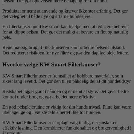
pelsen. Det gør oplevelsen mere behagelig for din hund.
Produktet er nemt at anvende og kræver ikke stor erfaring. Det gør
det velegnet til både nye og erfarne hundeejere.
En filterknuser hund kw smart kan hjælpe med at reducere behovet
for at klippe pelsen. Det gør det muligt at bevare en flot og naturlig
pels.
Regelmæssig brug af filterknuseren kan forbedre pelsens tilstand.
Det reducerer risikoen for nye filtre og gør den daglige pleje lettere.
Hvorfor vælge KW Smart Filterknuser?
KW Smart Filterknuser er fremstillet af holdbare materialer, som
sikrer lang levetid. Det gør den til en pålidelig del af dit hundeudstyr.
Redskabet ligger godt i hånden og er nemt at styre. Det giver bedre
kontrol under brug og gør arbejdet mere effektivt.
En god pelsplejerutine er vigtig for din hunds trivsel. Filtre kan være
ubehagelige og i værste fald smertefulde for hunden.
KW Smart Filterknuser er et oplagt valg til dig, der ønsker en
effektiv løsning. Den kombinerer funktionalitet og brugervenlighed i
ét produkt.