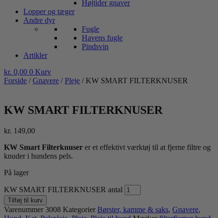
Højtider gnaver
Lopper og tæger
Andre dyr
Fugle
Havens fugle
Pindsvin
Artikler
kr.
0,00
0
Kurv
Forside
/
Gnavere
/
Pleje
/ KW SMART FILTERKNUSER
KW SMART FILTERKNUSER
kr.
149,00
KW Smart Filterknuser
er et effektivt værktøj til at fjerne filtre og
knuder i hundens pels.
På lager
KW SMART FILTERKNUSER antal
Tilføj til kurv
Varenummer
3008
Kategorier
Børster, kamme & saks
,
Gnavere
,