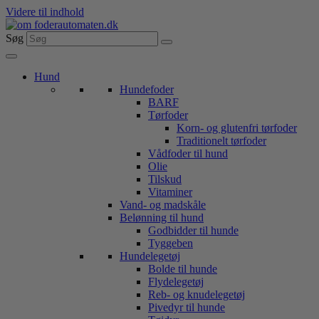
Videre til indhold
Søg
Hund
Hundefoder
BARF
Tørfoder
Korn- og glutenfri tørfoder
Traditionelt tørfoder
Vådfoder til hund
Olie
Tilskud
Vitaminer
Vand- og madskåle
Belønning til hund
Godbidder til hunde
Tyggeben
Hundelegetøj
Bolde til hunde
Flydelegetøj
Reb- og knudelegetøj
Pivedyr til hunde