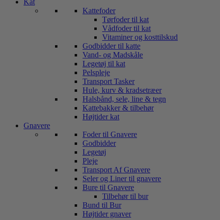
Kat
Kattefoder
Tørfoder til kat
Vådfoder til kat
Vitaminer og kosttilskud
Godbidder til katte
Vand- og Madskåle
Legetøj til kat
Pelspleje
Transport Tasker
Hule, kurv & kradsetræer
Halsbånd, sele, line & tegn
Kattebakker & tilbehør
Højtider kat
Gnavere
Foder til Gnavere
Godbidder
Legetøj
Pleje
Transport Af Gnavere
Seler og Liner til gnavere
Bure til Gnavere
Tilbehør til bur
Bund til Bur
Højtider gnaver