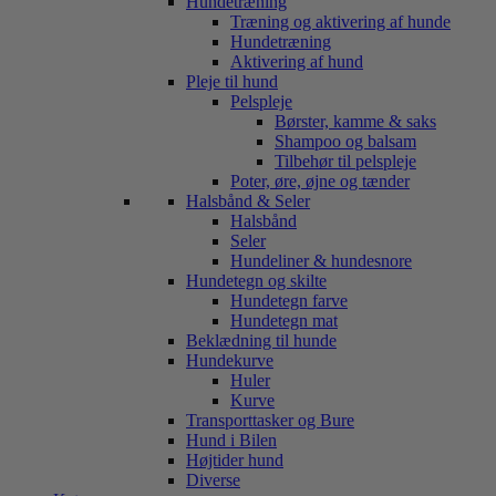
Hundetræning
Træning og aktivering af hunde
Hundetræning
Aktivering af hund
Pleje til hund
Pelspleje
Børster, kamme & saks
Shampoo og balsam
Tilbehør til pelspleje
Poter, øre, øjne og tænder
Halsbånd & Seler
Halsbånd
Seler
Hundeliner & hundesnore
Hundetegn og skilte
Hundetegn farve
Hundetegn mat
Beklædning til hunde
Hundekurve
Huler
Kurve
Transporttasker og Bure
Hund i Bilen
Højtider hund
Diverse