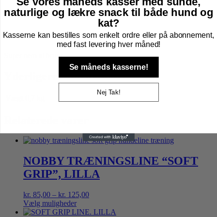
Se vores måneds kasser med sunde,
Beskrivelse
naturlige og lækre snack til både hund og
Yderligere information
kat?
Beskrivelse
Kasserne kan bestilles som enkelt ordre eller på abonnement,
med fast levering hver måned!
Super nem at bruge.
Se måneds kasserne!
Yderligere information
Nej Tak!
Vægt
0,7 kg
Relaterede varer
NOBBY TRÆNINGSLINE “SOFT
GRIP”, LILLA
Prisinterval:
kr.
85,00
–
kr.
125,00
kr. 85,00
Vælg muligheder
Dette
til