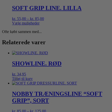
vare
kr. 125,00
har
SOFT GRIP LINE. LILLA
flere
varianter.
Prisinterval:
kr.
55,00
–
kr.
85,00
Mulighederne
kr. 55,00
Vælg muligheder
kan
Dette
til
vælges
Ofte købt sammen med...
vare
kr. 85,00
på
har
varesiden
flere
Relaterede varer
varianter.
Mulighederne
kan
vælges
SHOWLINE. RØD
på
varesiden
kr.
34,95
Tilføj til kurv
NOBBY TRÆNINGSLINE “SOFT
GRIP”, SORT
Prisinterval:
kr.
85,00
–
kr.
125,00