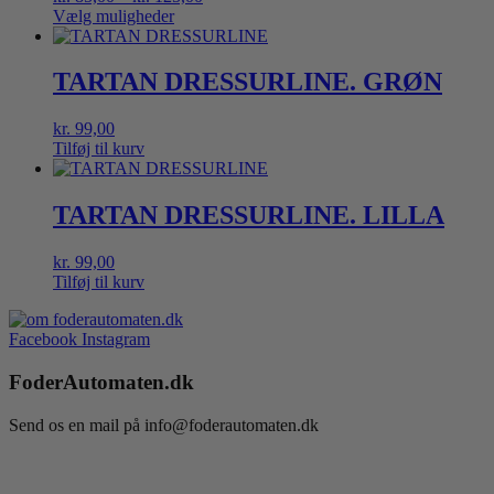
kr. 85,00
Vælg muligheder
Dette
til
vare
kr. 125,00
har
TARTAN DRESSURLINE. GRØN
flere
varianter.
kr.
99,00
Mulighederne
Tilføj til kurv
kan
vælges
på
TARTAN DRESSURLINE. LILLA
varesiden
kr.
99,00
Tilføj til kurv
Facebook
Instagram
FoderAutomaten.dk
Send os en mail på info@foderautomaten.dk