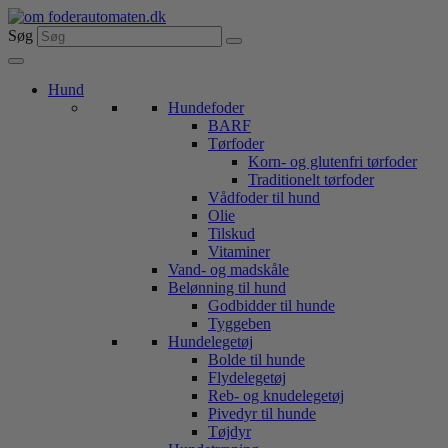
Videre
til
Søg
indhold
Hund
Hundefoder
BARF
Tørfoder
Korn- og glutenfri tørfoder
Traditionelt tørfoder
Vådfoder til hund
Olie
Tilskud
Vitaminer
Vand- og madskåle
Belønning til hund
Godbidder til hunde
Tyggeben
Hundelegetøj
Bolde til hunde
Flydelegetøj
Reb- og knudelegetøj
Pivedyr til hunde
Tøjdyr