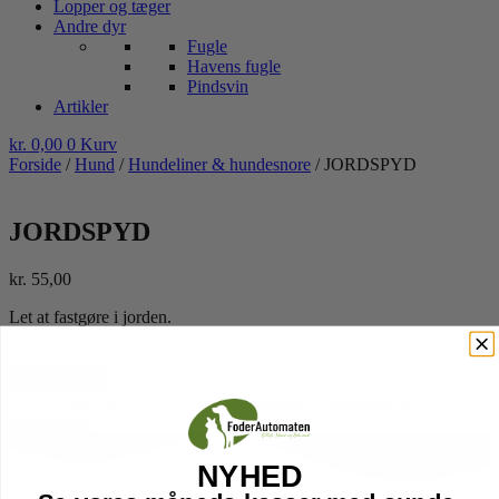
Lopper og tæger
Andre dyr
Fugle
Havens fugle
Pindsvin
Artikler
kr.
0,00
0
Kurv
Forside
/
Hund
/
Hundeliner & hundesnore
/ JORDSPYD
JORDSPYD
kr.
55,00
Let at fastgøre i jorden.
JORDSPYD
antal
Tilføj til kurv
Varenummer
361- 090
Kategorier
Diverse
,
Hundeliner &
hundesnore
NYHED